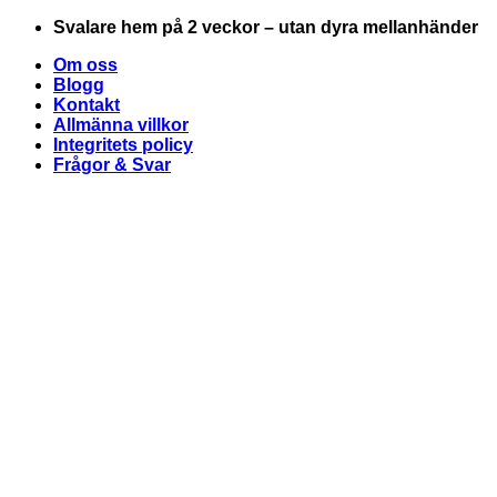
Skip
Svalare hem på 2 veckor – utan dyra mellanhänder
to
Om oss
content
Blogg
Kontakt
Allmänna villkor
Integritets policy
Frågor & Svar