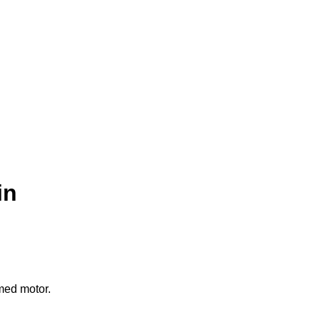
in
med motor.