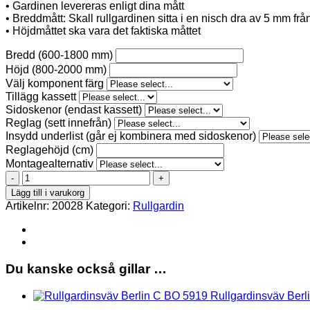
• Gardinen levereras enligt dina mått
• Breddmått: Skall rullgardinen sitta i en nisch dra av 5 mm fr
• Höjdmåttet ska vara det faktiska måttet
Bredd (600-1800 mm)
Höjd (800-2000 mm)
Välj komponent färg
Tillägg kassett
Sidoskenor (endast kassett)
Reglag (sett innefrån)
Insydd underlist (går ej kombinera med sidoskenor)
Reglagehöjd (cm)
Montagealternativ
BERLIN-
C-
Lägg till i varukorg
BO-
Artikelnr:
20028
Kategori:
Rullgardin
5919
Rullgardin
mängd
Du kanske också gillar …
Rullgardinsväv Ber