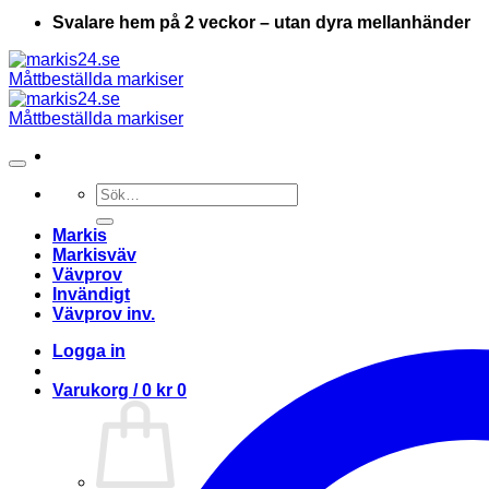
Svalare hem på 2 veckor – utan dyra mellanhänder
Sök
efter:
Markis
Markisväv
Vävprov
Invändigt
Vävprov inv.
Logga in
Varukorg /
0
kr
0