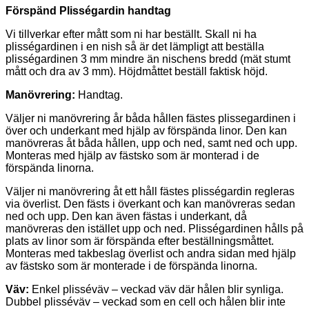
Förspänd Plisségardin handtag
Vi tillverkar efter mått som ni har beställt. Skall ni ha
plisségardinen i en nish så är det lämpligt att beställa
plisségardinen 3 mm mindre än nischens bredd (mät stumt
mått och dra av 3 mm). Höjdmåttet beställ faktisk höjd.
Manövrering:
Handtag.
Väljer ni manövrering år båda hållen fästes plissegardinen i
över och underkant med hjälp av förspända linor. Den kan
manövreras åt båda hållen, upp och ned, samt ned och upp.
Monteras med hjälp av fästsko som är monterad i de
förspända linorna.
Väljer ni manövrering åt ett håll fästes plisségardin regleras
via överlist. Den fästs i överkant och kan manövreras sedan
ned och upp. Den kan även fästas i underkant, då
manövreras den istället upp och ned. Plisségardinen hålls på
plats av linor som är förspända efter beställningsmåttet.
Monteras med takbeslag överlist och andra sidan med hjälp
av fästsko som är monterade i de förspända linorna.
Väv:
Enkel plisséväv – veckad väv där hålen blir synliga.
Dubbel plisséväv – veckad som en cell och hålen blir inte