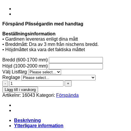
Förspänd Plisségardin med handtag
Beställningsinformation
• Gardinen levereras enligt dina mått
• Breddmått: Dra av 3 mm från nischens bredd.
• Höjdmåttet ska vara det faktiska måttet
Bredd (600-1700 mm)
Höjd (1000-2000 mm)
Välj Listfärg
Reglage
IVREA
BO
Lägg till i varukorg
-763-
Artikelnr:
16043
Kategori:
Förspända
01
Förspänd
handtag
mängd
Beskrivning
Ytterligare information