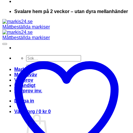
Svalare hem på 2 veckor – utan dyra mellanhänder
Sök
efter:
Markis
Markisväv
Vävprov
Invändigt
Vävprov inv.
Logga in
Varukorg /
0
kr
0