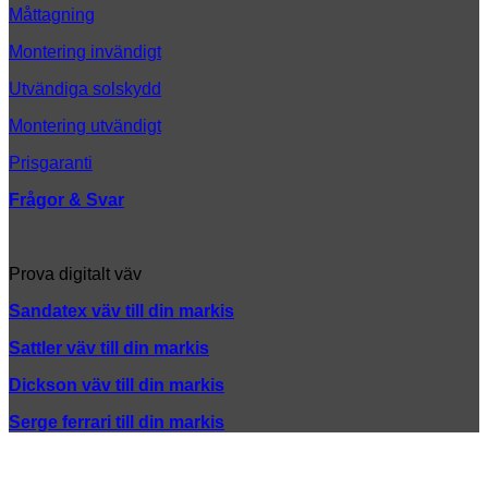
Måttagning
Montering invändigt
Utvändiga solskydd
Montering utvändigt
Prisgaranti
Frågor & Svar
Prova digitalt väv
Sandatex väv till din
markis
Sattler väv till din markis
Dickson väv till din markis
Serge ferrari till din markis
K