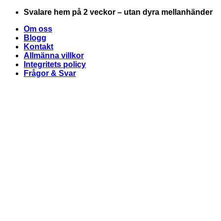
Skip
Svalare hem på 2 veckor – utan dyra mellanhänder
to
Om oss
content
Blogg
Kontakt
Allmänna villkor
Integritets policy
Frågor & Svar