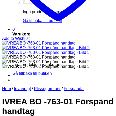
Inga produkter i varukorgen.
Gå tillbaka till butiken
0
Varukorg
Add to Wishlist
Inga produkter i varukorgen.
Gå tillbaka till butiken
Hem
/
Invändigt
/
Plisségardiner
/
Förspända
IVREA BO -763-01 Förspänd
handtag