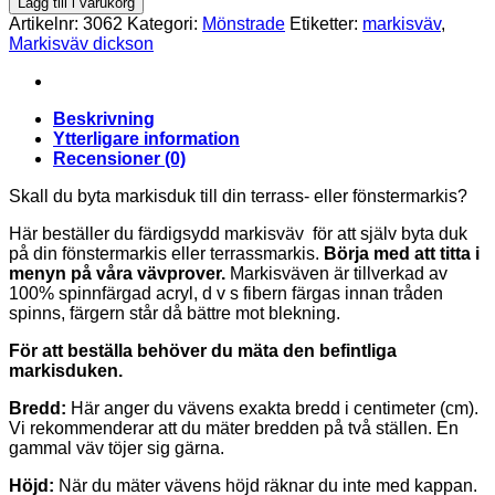
Lägg till i varukorg
mängd
Artikelnr:
3062
Kategori:
Mönstrade
Etiketter:
markisväv
,
Markisväv dickson
Beskrivning
Ytterligare information
Recensioner (0)
Skall du byta markisduk till din terrass- eller fönstermarkis?
Här beställer du färdigsydd markisväv för att själv byta duk
på din fönstermarkis eller terrassmarkis.
Börja med att titta i
menyn på våra vävprover.
Markisväven är tillverkad av
100% spinnfärgad acryl, d v s fibern färgas innan tråden
spinns, färgern står då bättre mot blekning.
För att beställa behöver du mäta den befintliga
markisduken.
Bredd:
Här anger du vävens exakta bredd i centimeter (cm).
Vi rekommenderar att du mäter bredden på två ställen. En
gammal väv töjer sig gärna.
Höjd:
När du mäter vävens höjd räknar du inte med kappan.