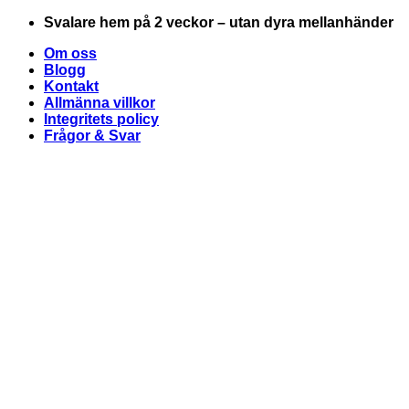
Skip
Svalare hem på 2 veckor – utan dyra mellanhänder
to
Om oss
content
Blogg
Kontakt
Allmänna villkor
Integritets policy
Frågor & Svar