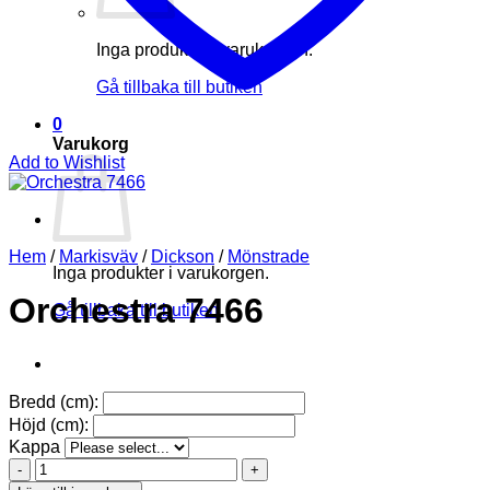
Inga produkter i varukorgen.
Gå tillbaka till butiken
0
Varukorg
Add to Wishlist
Hem
/
Markisväv
/
Dickson
/
Mönstrade
Inga produkter i varukorgen.
Orchestra 7466
Gå tillbaka till butiken
Bredd (cm):
Höjd (cm):
Kappa
Orchestra
7466