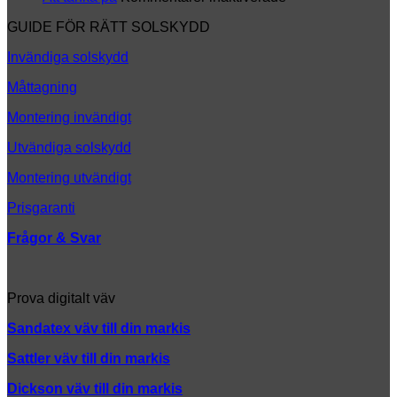
look
Att
GUIDE FÖR RÄTT SOLSKYDD
tänka
på
Invändiga solskydd
Måttagning
Montering invändigt
Utvändiga solskydd
Montering utvändigt
Prisgaranti
Frågor & Svar
Prova digitalt väv
Sandatex väv till din
markis
Sattler väv till din markis
Dickson väv till din markis