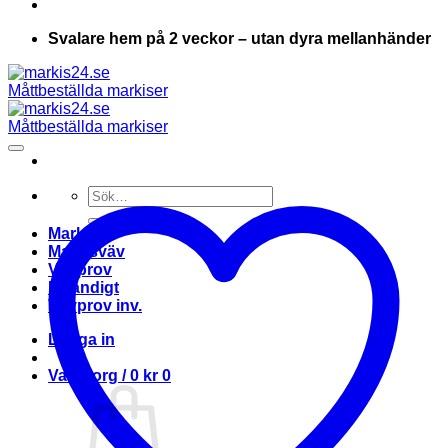
Svalare hem på 2 veckor – utan dyra mellanhänder
Sök
efter:
Markis
Markisväv
Vävprov
Invändigt
Vävprov inv.
Logga in
Varukorg /
0
kr
0