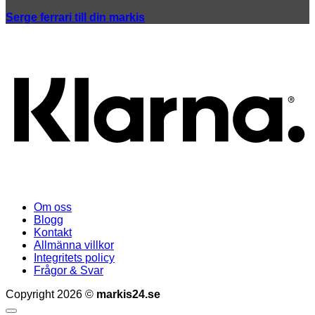
Serge ferrari till din markis
K
Om oss
Blogg
Kontakt
Allmänna villkor
Integritets policy
Frågor & Svar
Copyright 2026 ©
markis24.se