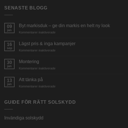
SENASTE BLOGG
Byt markisduk – ge din markis en helt ny look
09
jan
för
Kommentarer inaktiverade
Byt
markisduk
Lägst pris & inga kampanjer
16
–
sep
för
Kommentarer inaktiverade
ge
Lägst
din
pris
Montering
markis
30
&
jan
en
för
Kommentarer inaktiverade
inga
helt
Montering
kampanjer
ny
Att tänka på
13
look
jan
för
Kommentarer inaktiverade
Att
tänka
på
GUIDE FÖR RÄTT SOLSKYDD
Invändiga solskydd