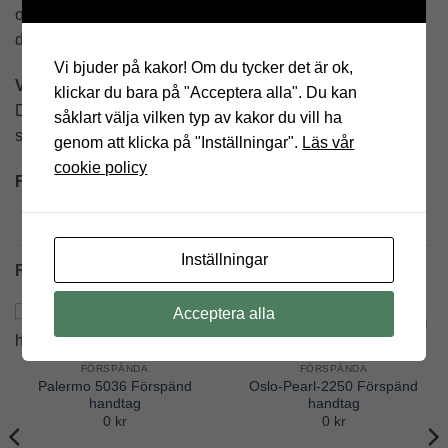
och andra sidan med hjälp av fästsko som är monterade i
de förspända linorna.
Vi bjuder på kakor! Om du tycker det är ok,
Väv:
Enkel plisséväv – veckad väv där hålen blir synliga.
klickar du bara på "Acceptera alla". Du kan
Dubbel plisséväv – veckad som en cell och hålen blir inte
såklart välja vilken typ av kakor du vill ha
synliga.
genom att klicka på "Inställningar".
Läs vår
cookie policy
Färger:
Komponenter och lister finns i vitt, grått eller svart.
Inställningar
RELATERADE PRODUKTER
Acceptera alla
Add to
Add to
Wishlist
Wishlist
FÖRSPÄNDA
FÖRSPÄNDA
Palermo 5036 Förspänd
Oslo-Pearl-2250 Förspänd
handtag
handtag
0 kr
0 kr