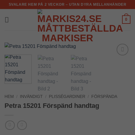
Skip
SVALARE HEM PÅ 2 VECKOR – UTAN DYRA MELLANHÄNDER
to
content
0
Add to
Wishlist
HEM
/
INVÄNDIGT
/
PLISSÉGARDINER
/
FÖRSPÄNDA
Petra 15201 Förspänd handtag