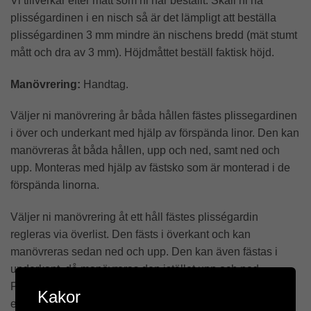
Vi tillverkar efter mått som ni har beställt. Skall ni ha
plisségardinen i en nisch så är det lämpligt att beställa
plisségardinen 3 mm mindre än nischens bredd (mät stumt
mått och dra av 3 mm). Höjdmåttet beställ faktisk höjd.
Manövrering:
Handtag.
Väljer ni manövrering år båda hållen fästes plissegardinen
i över och underkant med hjälp av förspända linor. Den kan
manövreras åt båda hållen, upp och ned, samt ned och
upp. Monteras med hjälp av fästsko som är monterad i de
förspända linorna.
Väljer ni manövrering åt ett håll fästes plisségardin
regleras via överlist. Den fästs i överkant och kan
manövreras sedan ned och upp. Den kan även fästas i
underkant, då manövreras den istället upp och ned.
Plisségardinen hålls på plats av linor som är förspända
Kakor
efter beställningsmåttet. Monteras med takbeslag överlist