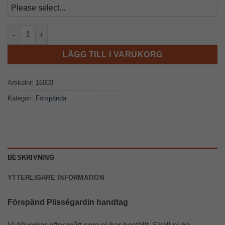
Petra 15201 Förspänd handtag mängd
LÄGG TILL I VARUKORG
Artikelnr:
16003
Kategori:
Förspända
BESKRIVNING
YTTERLIGARE INFORMATION
Förspänd Plisségardin handtag