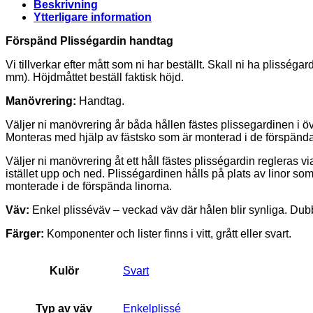
Beskrivning
Ytterligare information
Förspänd Plisségardin handtag
Vi tillverkar efter mått som ni har beställt. Skall ni ha plissé
mm). Höjdmåttet beställ faktisk höjd.
Manövrering:
Handtag.
Väljer ni manövrering år båda hållen fästes plissegardinen i 
Monteras med hjälp av fästsko som är monterad i de förspända
Väljer ni manövrering åt ett håll fästes plisségardin regleras
istället upp och ned. Plisségardinen hålls på plats av linor s
monterade i de förspända linorna.
Väv:
Enkel plisséväv – veckad väv där hålen blir synliga. Dubb
Färger:
Komponenter och lister finns i vitt, grått eller svart.
Kulör
Svart
Typ av väv
Enkelplissé