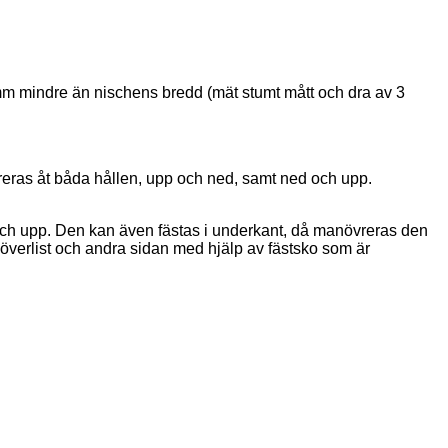
n 3 mm mindre än nischens bredd (mät stumt mått och dra av 3
reras åt båda hållen, upp och ned, samt ned och upp.
d och upp. Den kan även fästas i underkant, då manövreras den
 överlist och andra sidan med hjälp av fästsko som är