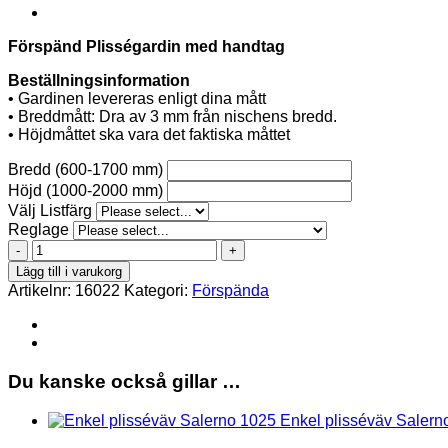
Förspänd Plisségardin med handtag
Beställningsinformation
• Gardinen levereras enligt dina mått
• Breddmått: Dra av 3 mm från nischens bredd.
• Höjdmåttet ska vara det faktiska måttet
Bredd (600-1700 mm)
Höjd (1000-2000 mm)
Välj Listfärg
Reglage
Salerno
1025
Lägg till i varukorg
Förspänd
Artikelnr:
16022
Kategori:
Förspända
handtag
mängd
Du kanske också gillar …
Enkel plisséväv Salern