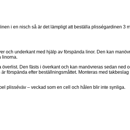
gardinen i en nisch så är det lämpligt att beställa plisségardine
över och underkant med hjälp av förspända linor. Den kan manöv
 linorna.
 via överlist. Den fästs i överkant och kan manövreras sedan ne
om är förspända efter beställningsmåttet. Monteras med takbeslag
el plisséväv – veckad som en cell och hålen blir inte synliga.