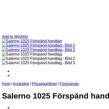
Add to Wishlist
Hem
/
Invändigt
/
Plisségardiner
/
Förspända
Salerno 1025 Förspänd han