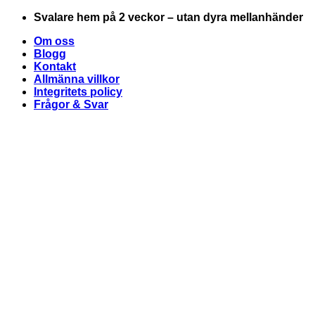
Skip
Svalare hem på 2 veckor – utan dyra mellanhänder
to
Om oss
content
Blogg
Kontakt
Allmänna villkor
Integritets policy
Frågor & Svar