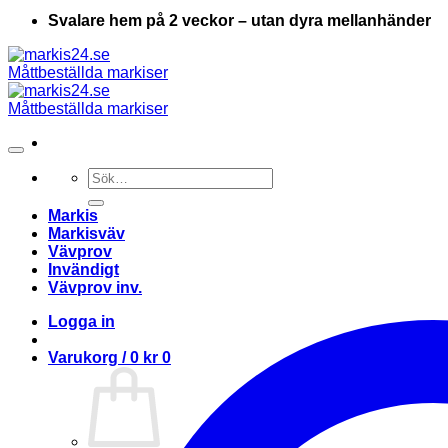
Svalare hem på 2 veckor – utan dyra mellanhänder
Sök
efter:
Markis
Markisväv
Vävprov
Invändigt
Vävprov inv.
Logga in
Varukorg /
0
kr
0