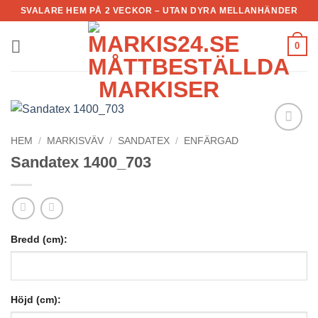
Skip
SVALARE HEM PÅ 2 VECKOR – UTAN DYRA MELLANHÄNDER
to
content
0
HEM
/
MARKISVÄV
/
SANDATEX
/
ENFÄRGAD
Add to
Wishlist
Sandatex 1400_703
Bredd (cm):
Höjd (cm):