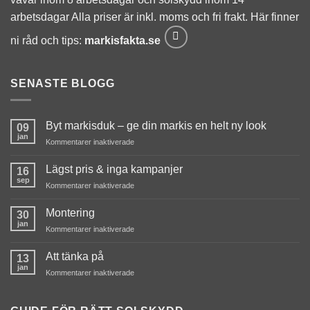
arbetsdagar Alla priser är inkl. moms och fri frakt. Här finner
ni råd och tips:
markisfakta.se
SENASTE BLOGG
Byt markisduk – ge din markis en helt ny look
09
jan
för
Kommentarer inaktiverade
Byt
markisduk
Lägst pris & inga kampanjer
16
–
sep
för
Kommentarer inaktiverade
ge
Lägst
din
pris
Montering
markis
30
&
jan
en
för
Kommentarer inaktiverade
inga
helt
Montering
kampanjer
ny
Att tänka på
13
look
jan
för
Kommentarer inaktiverade
Att
tänka
på