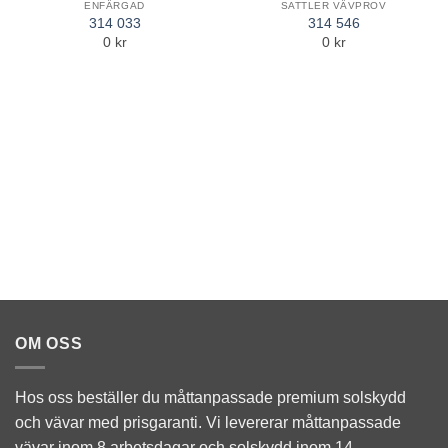
ENFÄRGAD
SATTLER VÄVPROV
Add to
Add to
314 033
314 546
Wishlist
Wishlist
0 kr
0 kr
OM OSS
Hos oss beställer du måttanpassade premium solskydd
och vävar med prisgaranti. Vi levererar måttanpassade
vävar inom 8 arbetsdagar och solskydd inom 14