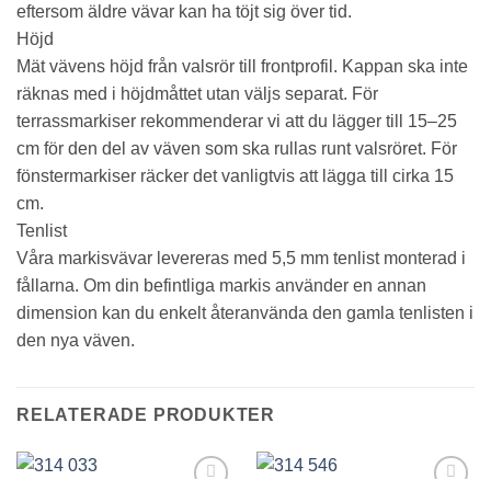
du nekar de
eftersom äldre vävar kan ha töjt sig över tid.
här kakorna
Höjd
kommer viss
funktionalitet
Mät vävens höjd från valsrör till frontprofil. Kappan ska inte
att försvinna
räknas med i höjdmåttet utan väljs separat. För
från
hemsidan.
terrassmarkiser rekommenderar vi att du lägger till 15–25
cm för den del av väven som ska rullas runt valsröret. För
fönstermarkiser räcker det vanligtvis att lägga till cirka 15
Marknadsföring
cm.
Genom att dela
Tenlist
med dig av dina
intressen och ditt
Våra markisvävar levereras med 5,5 mm tenlist monterad i
beteende när du
fållarna. Om din befintliga markis använder en annan
surfar ökar du
chansen att få se
dimension kan du enkelt återanvända den gamla tenlisten i
personligt
den nya väven.
anpassat
innehåll och
erbjudanden.
RELATERADE PRODUKTER