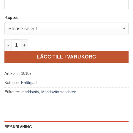
Kappa
Sandatex 1400_703 mängd
LÄGG TILL I VARUKORG
Artikelnr:
10107
Nödvändiga
Kategori:
Enfärgad
Dessa kakor
Etiketter:
markisväv
,
Markisväv sandatex
går inte att
välja bort. De
behövs för att
hemsidan
över huvud
taget ska
fungera.
BESKRIVNING