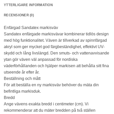
YTTERLIGARE INFORMATION
Statistik
För att vi ska
RECENSIONER (0)
kunna
förbättra
Enfärgad Sandatex markisväv
hemsidans
funktionalitet
Sandatex enfärgade markisvävar kombinerar tidlös design
och
med hög funktionalitet. Väven är tillverkad av spinnfärgad
uppbyggnad,
akryl som ger mycket god färgbeständighet, effektivt UV-
baserat på
hur
skydd och lång livslängd. Den smuts- och vattenavvisande
hemsidan
ytan gör väven väl anpassad för nordiska
används.
väderförhållanden och hjälper markisen att behålla sitt fina
utseende år efter år.
Upplevelse
Beställning och mått
För att vår
För att beställa en ny markisväv behöver du mäta din
hemsida ska
befintliga markisduk.
prestera så
bra som
Bredd
möjligt
Ange vävens exakta bredd i centimeter (cm). Vi
under ditt
besök. Om
rekommenderar att du mäter bredden på två ställen