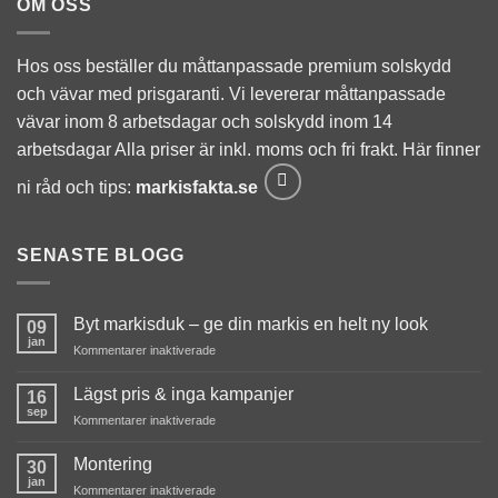
OM OSS
Hos oss beställer du måttanpassade premium solskydd
och vävar med prisgaranti. Vi levererar måttanpassade
vävar inom 8 arbetsdagar och solskydd inom 14
arbetsdagar Alla priser är inkl. moms och fri frakt. Här finner
ni råd och tips:
markisfakta.se
SENASTE BLOGG
Byt markisduk – ge din markis en helt ny look
09
jan
för
Kommentarer inaktiverade
Byt
markisduk
Lägst pris & inga kampanjer
16
–
sep
för
Kommentarer inaktiverade
ge
Lägst
din
pris
Montering
markis
30
&
jan
en
för
Kommentarer inaktiverade
inga