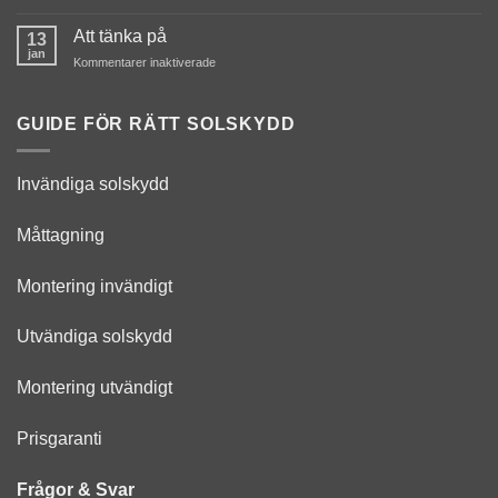
helt
Montering
kampanjer
ny
Att tänka på
13
look
jan
för
Kommentarer inaktiverade
Att
tänka
på
GUIDE FÖR RÄTT SOLSKYDD
Invändiga solskydd
Måttagning
Montering invändigt
Utvändiga solskydd
Montering utvändigt
Prisgaranti
Frågor & Svar