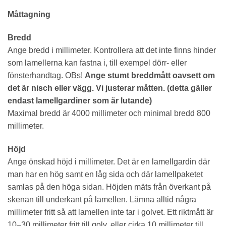
Måttagning
Bredd
Ange bredd i millimeter. Kontrollera att det inte finns hinder
som lamellerna kan fastna i, till exempel dörr- eller
fönsterhandtag. OBs!
Ange stumt breddmått oavsett om
det är nisch eller vägg. Vi justerar måtten. (detta gäller
endast lamellgardiner som är lutande)
Maximal bredd är 4000 millimeter och minimal bredd 800
millimeter.
Höjd
Ange önskad höjd i millimeter. Det är en lamellgardin där
man har en hög samt en låg sida och där lamellpaketet
samlas på den höga sidan. Höjden mäts från överkant på
skenan till underkant på lamellen. Lämna alltid några
millimeter fritt så att lamellen inte tar i golvet. Ett riktmått är
10–30 millimeter fritt till golv, eller cirka 10 millimeter till