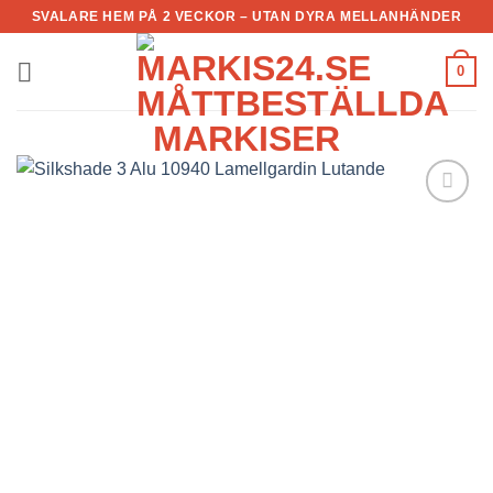
Skip
SVALARE HEM PÅ 2 VECKOR – UTAN DYRA MELLANHÄNDER
to
content
0
Add to
Wishlist