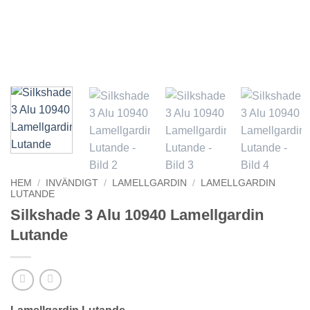
HEM
/
INVÄNDIGT
/
LAMELLGARDIN
/
LAMELLGARDIN
Nödvändiga
LUTANDE
Dessa kakor
Silkshade 3 Alu 10940 Lamellgardin
går inte att
välja bort. De
Lutande
behövs för att
hemsidan
över huvud
taget ska
fungera.