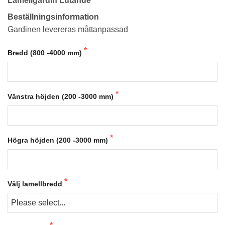
Lamellgardin Lutande
Beställningsinformation
Statistik
För att vi ska
Gardinen levereras måttanpassad
kunna
förbättra
Bredd (800 -4000 mm)
hemsidans
funktionalitet
och
uppbyggnad,
baserat på
Vänstra höjden (200 -3000 mm)
hur
hemsidan
används.
Högra höjden (200 -3000 mm)
Upplevelse
För att vår
hemsida ska
prestera så
Välj lamellbredd
bra som
möjligt
under ditt
besök. Om