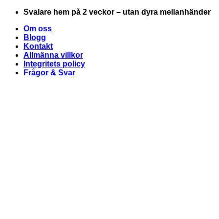
Skip
Svalare hem på 2 veckor – utan dyra mellanhänder
to
Om oss
content
Blogg
Kontakt
Allmänna villkor
Integritets policy
Frågor & Svar