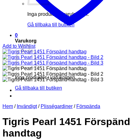
Inga produkter i varukorgen.
Gå tillbaka till butiken
0
Varukorg
Add to Wishlist
Inga produkter i varukorgen.
Gå tillbaka till butiken
Hem
/
Invändigt
/
Plisségardiner
/
Förspända
Tigris Pearl 1451 Förspänd
handtag