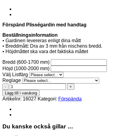
Förspänd Plisségardin med handtag
Beställningsinformation
• Gardinen levereras enligt dina mått
• Breddmått: Dra av 3 mm från nischens bredd.
• Höjdmåttet ska vara det faktiska måttet
Bredd (600-1700 mm)
Höjd (1000-2000 mm)
Välj Listfärg
Reglage
Tigris
Pearl
Lägg till i varukorg
1451
Artikelnr:
16027
Kategori:
Förspända
Förspänd
handtag
mängd
Du kanske också gillar …