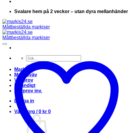
Svalare hem på 2 veckor – utan dyra mellanhänder
Sök
efter:
Markis
Markisväv
Vävprov
Invändigt
Vävprov inv.
Logga in
Varukorg /
0
kr
0