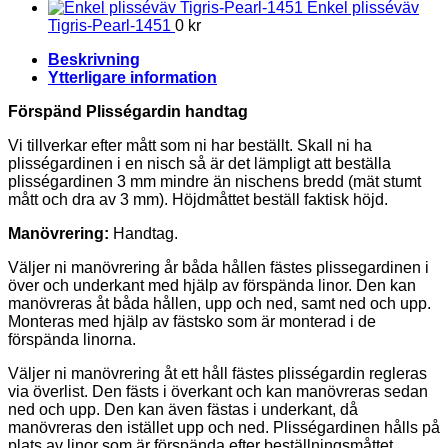
Enkel plisséväv
Tigris-Pearl-1451
0
kr
Beskrivning
Ytterligare information
Förspänd Plisségardin handtag
Vi tillverkar efter mått som ni har beställt. Skall ni ha
plisségardinen i en nisch så är det lämpligt att beställa
plisségardinen 3 mm mindre än nischens bredd (mät stumt
mått och dra av 3 mm). Höjdmåttet beställ faktisk höjd.
Manövrering:
Handtag.
Väljer ni manövrering år båda hållen fästes plissegardinen i
över och underkant med hjälp av förspända linor. Den kan
manövreras åt båda hållen, upp och ned, samt ned och upp.
Monteras med hjälp av fästsko som är monterad i de
förspända linorna.
Väljer ni manövrering åt ett håll fästes plisségardin regleras
via överlist. Den fästs i överkant och kan manövreras sedan
ned och upp. Den kan även fästas i underkant, då
manövreras den istället upp och ned. Plisségardinen hålls på
plats av linor som är förspända efter beställningsmåttet.