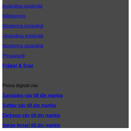
på
Invändiga solskydd
Måttagning
Montering invändigt
Utvändiga solskydd
Montering utvändigt
Prisgaranti
Frågor & Svar
Prova digitalt väv
Sandatex väv till din
markis
Sattler väv till din markis
Dickson väv till din markis
Serge ferrari till din markis