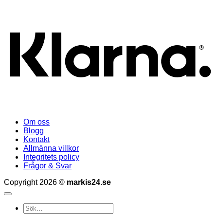
K
Om oss
Blogg
Kontakt
Allmänna villkor
Integritets policy
Frågor & Svar
Copyright 2026 ©
markis24.se
Sök
efter: