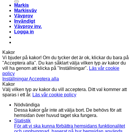
Markis
Markisväv
Vävprov
Invändigt
Vävprov inv.
Logga in
Kakor
Vi bjuder på kakor! Om du tycker det är ok, klickar du bara på
"Acceptera alla". Du kan såklart välja vilken typ av kakor du
vill ha genom att klicka på "Inställningar".
Läs vår cookie
policy
Inställningar
Acceptera alla
Kakor
Välj vilken typ av kakor du vill acceptera. Ditt val kommer att
sparas i ett år.
Läs vår cookie policy
Nödvändiga
Dessa kakor går inte att välja bort. De behövs för att
hemsidan över huvud taget ska fungera.
Statistik
För att vi ska kunna förbättra hemsidans funktionalitet
och uppbyggnad, baserat på hur hemsidan används.