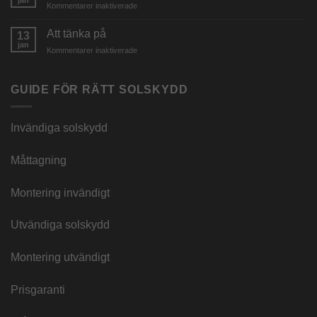
för
Kommentarer inaktiverade
inga
helt
Montering
kampanjer
ny
Att tänka på
13
look
jan
för
Kommentarer inaktiverade
Att
tänka
på
GUIDE FÖR RÄTT SOLSKYDD
Invändiga solskydd
Måttagning
Montering invändigt
Utvändiga solskydd
Montering utvändigt
Prisgaranti