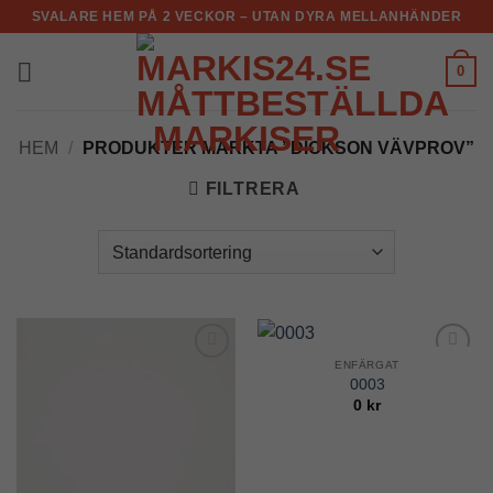
Skip
SVALARE HEM PÅ 2 VECKOR – UTAN DYRA MELLANHÄNDER
to
content
0
HEM
/
PRODUKTER MÄRKTA ”DICKSON VÄVPROV”
FILTRERA
ENFÄRGAT
Add to
Add to
0003
Wishlist
Wishlist
0
kr