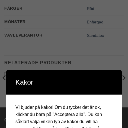
FÄRGER
Röd
MÖNSTER
Enfärgad
VÄVLEVERANTÖR
Sandatex
RELATERADE PRODUKTER
Kakor
ENFÄRGADE VÄVPROV
ENFÄRGADE VÄVPROV
Add to
Add to
1330-505
1400_706
Wishlist
Wishlist
0
kr
0
kr
Vi bjuder på kakor! Om du tycker det är ok,
klickar du bara på "Acceptera alla". Du kan
OM OSS
såklart välja vilken typ av kakor du vill ha