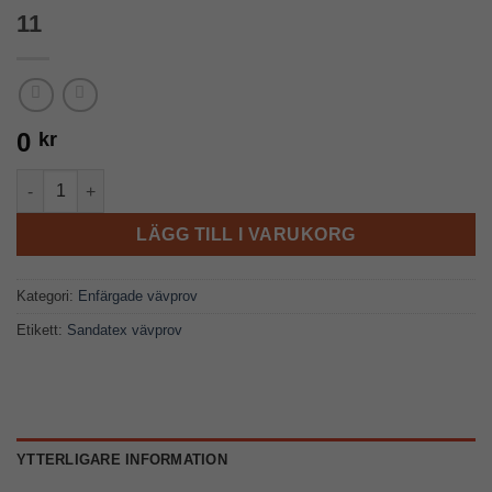
11
0
kr
11 mängd
LÄGG TILL I VARUKORG
Kategori:
Enfärgade vävprov
Etikett:
Sandatex vävprov
YTTERLIGARE INFORMATION