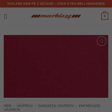
Skip
SVALARE HEM PÅ 2 VECKOR – UTAN DYRA MELLANHÄNDER
to
content
0
Add to
Wishlist
HEM
/
VÄVPROV
/
SANDATEX VÄVPROV
/
ENFÄRGADE
VÄVPROV