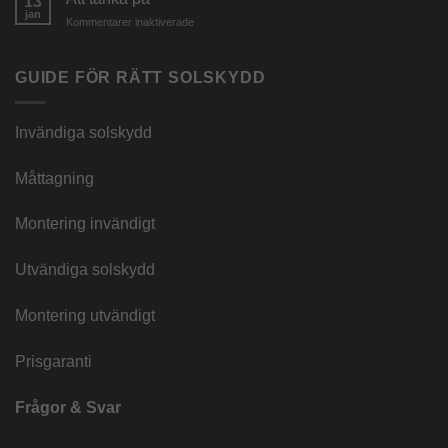
13
look
jan
för
Kommentarer inaktiverade
Att
tänka
på
GUIDE FÖR RÄTT SOLSKYDD
Invändiga solskydd
Måttagning
Montering invändigt
Utvändiga solskydd
Montering utvändigt
Prisgaranti
Frågor & Svar