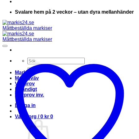
Svalare hem på 2 veckor – utan dyra mellanhänder
Sök
efter:
Markis
Markisväv
Vävprov
Invändigt
Vävprov inv.
Logga in
Varukorg /
0
kr
0