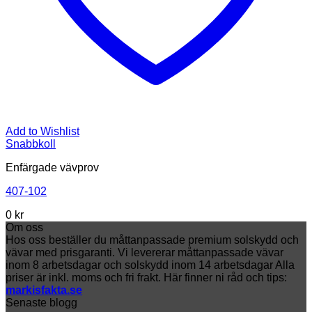
Add to Wishlist
Snabbkoll
Enfärgade vävprov
407-102
0
kr
Om oss
Hos oss beställer du måttanpassade premium solskydd och
vävar med prisgaranti. Vi levererar måttanpassade vävar
inom 8 arbetsdagar och solskydd inom 14 arbetsdagar Alla
priser är inkl. moms och fri frakt. Här finner ni råd och tips:
markisfakta.se
Senaste blogg