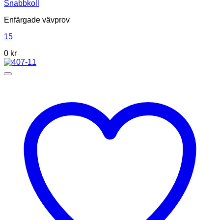
Snabbkoll
Enfärgade vävprov
15
0
kr