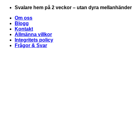
Skip
Svalare hem på 2 veckor – utan dyra mellanhänder
to
Om oss
content
Blogg
Kontakt
Allmänna villkor
Integritets policy
Frågor & Svar