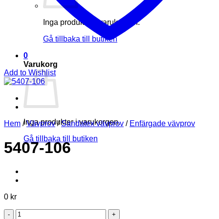
Inga produkter i varukorgen.
Gå tillbaka till butiken
0
Varukorg
Add to Wishlist
Inga produkter i varukorgen.
Hem
/
Vävprov
/
Sandatex vävprov
/
Enfärgade vävprov
Gå tillbaka till butiken
5407-106
0
kr
5407-