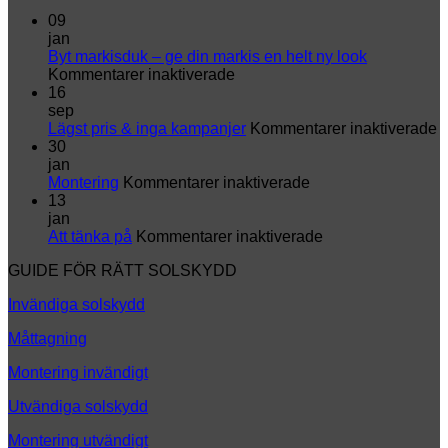
09
jan
Byt markisduk – ge din markis en helt ny look
för
Kommentarer inaktiverade
Byt
16
markisduk
sep
–
fö
Lägst pris & inga kampanjer
Kommentarer inaktiverade
ge
L
30
din
p
jan
markis
för
&
Montering
Kommentarer inaktiverade
en
Montering
i
13
helt
k
jan
ny
för
Att tänka på
Kommentarer inaktiverade
look
Att
GUIDE FÖR RÄTT SOLSKYDD
tänka
på
Invändiga solskydd
Måttagning
Montering invändigt
Utvändiga solskydd
Montering utvändigt