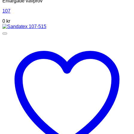
Enfärgade vävprov
107
0
kr