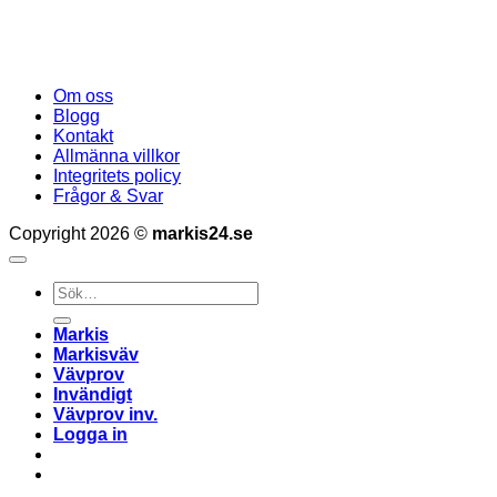
Om oss
Blogg
Kontakt
Allmänna villkor
Integritets policy
Frågor & Svar
Copyright 2026 ©
markis24.se
Sök
efter:
Markis
Markisväv
Vävprov
Invändigt
Vävprov inv.
Logga in