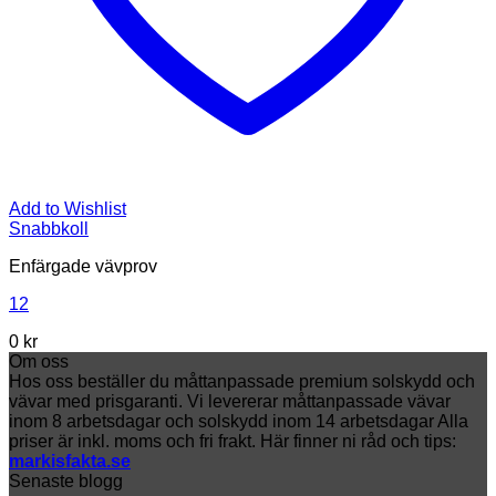
Add to Wishlist
Snabbkoll
Enfärgade vävprov
12
0
kr
Om oss
Hos oss beställer du måttanpassade premium solskydd och
vävar med prisgaranti. Vi levererar måttanpassade vävar
inom 8 arbetsdagar och solskydd inom 14 arbetsdagar Alla
priser är inkl. moms och fri frakt. Här finner ni råd och tips:
markisfakta.se
Senaste blogg