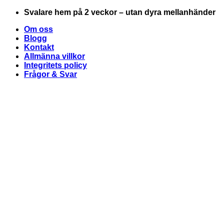
Skip
Svalare hem på 2 veckor – utan dyra mellanhänder
to
Om oss
content
Blogg
Kontakt
Allmänna villkor
Integritets policy
Frågor & Svar