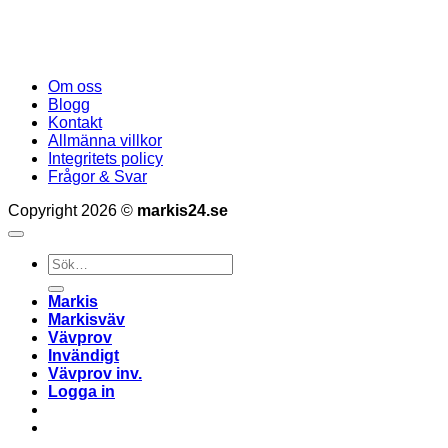
Om oss
Blogg
Kontakt
Allmänna villkor
Integritets policy
Frågor & Svar
Copyright 2026 ©
markis24.se
Sök
efter:
Markis
Markisväv
Vävprov
Invändigt
Vävprov inv.
Logga in