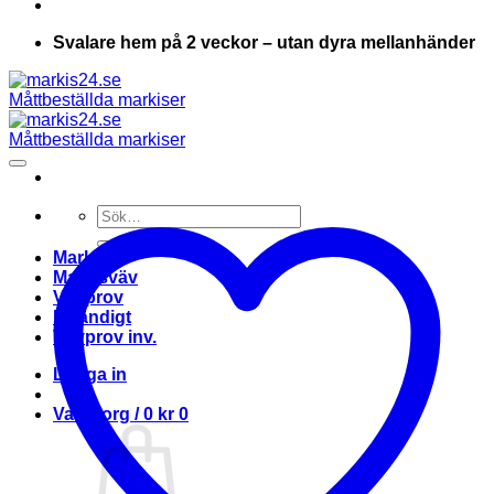
Svalare hem på 2 veckor – utan dyra mellanhänder
Sök
efter:
Markis
Markisväv
Vävprov
Invändigt
Vävprov inv.
Logga in
Varukorg /
0
kr
0