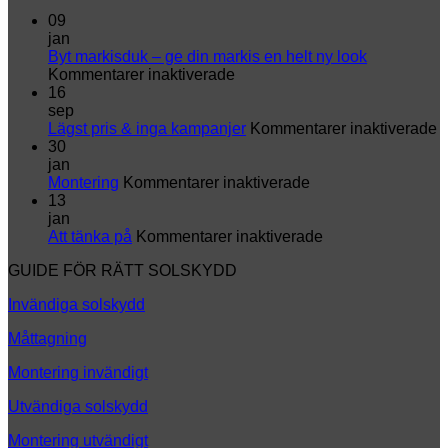
09
jan
Byt markisduk – ge din markis en helt ny look
för
Kommentarer inaktiverade
Byt
16
markisduk
sep
–
fö
Lägst pris & inga kampanjer
Kommentarer inaktiverade
ge
L
30
din
p
jan
markis
för
&
Montering
Kommentarer inaktiverade
en
Montering
i
13
helt
k
jan
ny
för
Att tänka på
Kommentarer inaktiverade
look
Att
GUIDE FÖR RÄTT SOLSKYDD
tänka
på
Invändiga solskydd
Måttagning
Montering invändigt
Utvändiga solskydd
Montering utvändigt