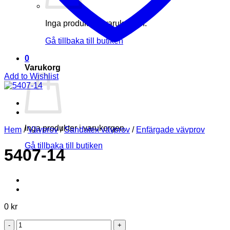
Inga produkter i varukorgen.
Gå tillbaka till butiken
0
Varukorg
Add to Wishlist
Inga produkter i varukorgen.
Hem
/
Vävprov
/
Sandatex vävprov
/
Enfärgade vävprov
Gå tillbaka till butiken
5407-14
0
kr
5407-