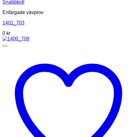
Snabbkoll
Enfärgade vävprov
1401_703
0
kr