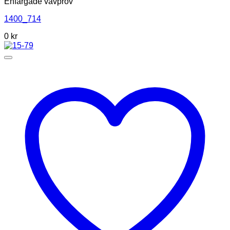
Enfärgade vävprov
1400_714
0
kr