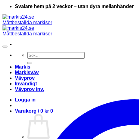
Svalare hem på 2 veckor – utan dyra mellanhänder
Sök
efter:
Markis
Markisväv
Vävprov
Invändigt
Vävprov inv.
Logga in
Varukorg /
0
kr
0