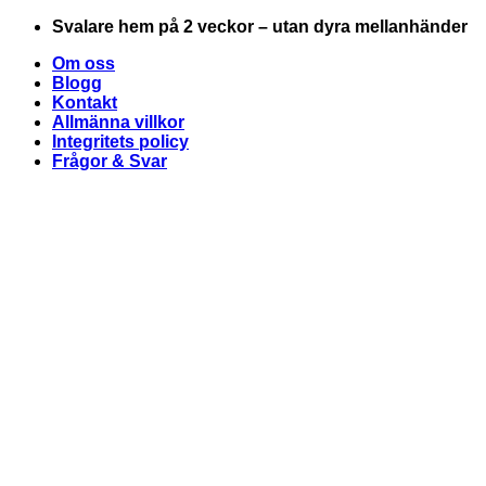
Skip
Svalare hem på 2 veckor – utan dyra mellanhänder
to
Om oss
content
Blogg
Kontakt
Allmänna villkor
Integritets policy
Frågor & Svar