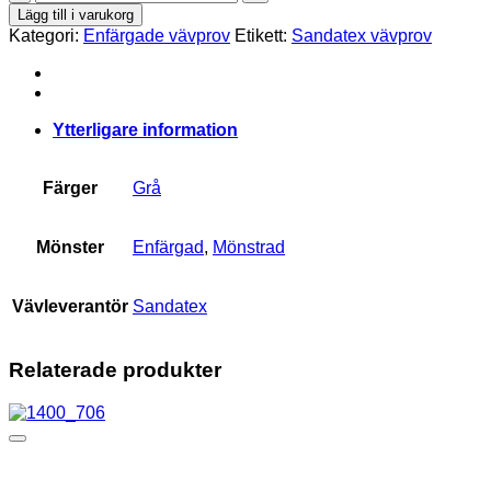
13
Lägg till i varukorg
mängd
Kategori:
Enfärgade vävprov
Etikett:
Sandatex vävprov
Ytterligare information
Färger
Grå
Mönster
Enfärgad
,
Mönstrad
Vävleverantör
Sandatex
Relaterade produkter