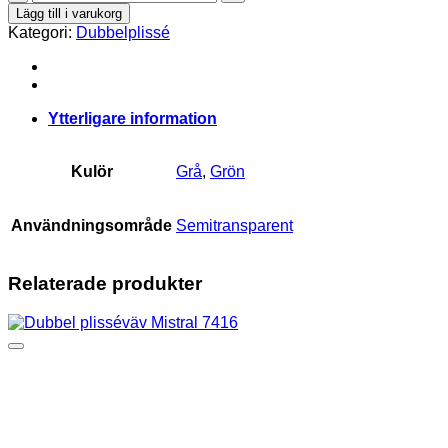
plisséväv
Lägg till i varukorg
IVREA
Kategori:
Dubbelplissé
753-
11
mängd
Ytterligare information
Kulör
Grå
,
Grön
Användningsområde
Semitransparent
Relaterade produkter