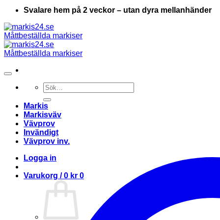
Svalare hem på 2 veckor – utan dyra mellanhänder
Sök
efter:
Markis
Markisväv
Vävprov
Invändigt
Vävprov inv.
Logga in
Varukorg /
0
kr
0