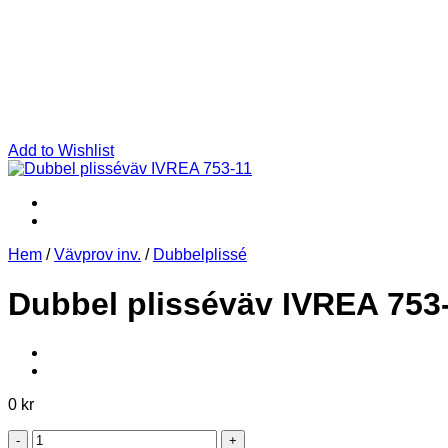
Add to Wishlist
Hem
/
Vävprov inv.
/
Dubbelplissé
Dubbel plisséväv IVREA 753
0
kr
Dubbel