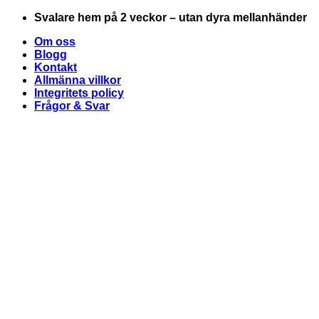
Skip
Svalare hem på 2 veckor – utan dyra mellanhänder
to
Om oss
content
Blogg
Kontakt
Allmänna villkor
Integritets policy
Frågor & Svar