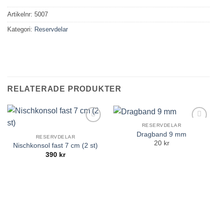
Artikelnr:
5007
Kategori:
Reservdelar
RELATERADE PRODUKTER
RESERVDELAR
Add to
Add to
Nödvändiga
Dragband 9 mm
Wishlist
Wishlist
RESERVDELAR
Dessa kakor
20 kr
Nischkonsol fast 7 cm (2 st)
går inte att
390
kr
välja bort. De
behövs för att
hemsidan
över huvud
taget ska
fungera.