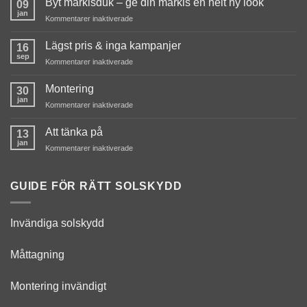
du nekar de
Byt markisduk – ge din markis en helt ny look
09
här kakorna
jan
för
Kommentarer inaktiverade
kommer viss
Byt
funktionalitet
markisduk
Lägst pris & inga kampanjer
16
att försvinna
–
sep
från
för
Kommentarer inaktiverade
ge
Lägst
hemsidan.
din
pris
Montering
markis
30
&
jan
en
för
Kommentarer inaktiverade
inga
helt
Montering
Marknadsföring
kampanjer
ny
Att tänka på
Genom att dela
13
look
jan
med dig av dina
för
Kommentarer inaktiverade
intressen och ditt
Att
beteende när du
tänka
surfar ökar du
på
GUIDE FÖR RÄTT SOLSKYDD
chansen att få se
personligt
anpassat
Invändiga solskydd
innehåll och
erbjudanden.
Måttagning
Montering invändigt