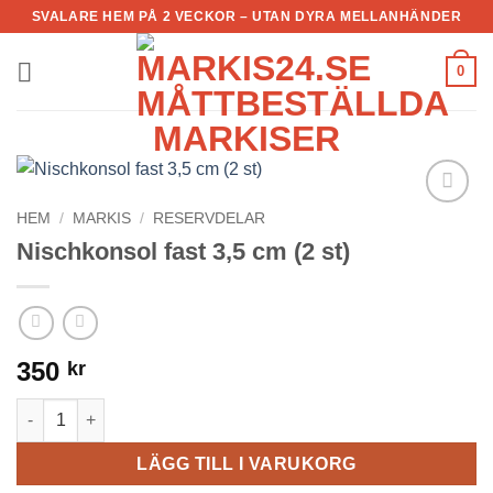
Skip
SVALARE HEM PÅ 2 VECKOR – UTAN DYRA MELLANHÄNDER
to
content
0
HEM
/
MARKIS
/
RESERVDELAR
Add to
Wishlist
Nischkonsol fast 3,5 cm (2 st)
350
kr
Nischkonsol fast 3,5 cm (2 st) mängd
LÄGG TILL I VARUKORG