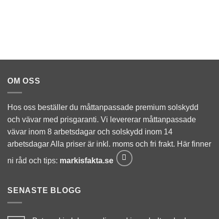
Statistik
För att vi ska
kunna
förbättra
hemsidans
funktionalitet
och
OM OSS
uppbyggnad,
baserat på
hur
hemsidan
Hos oss beställer du måttanpassade premium solskydd
används.
och vävar med prisgaranti. Vi levererar måttanpassade
vävar inom 8 arbetsdagar och solskydd inom 14
arbetsdagar Alla priser är inkl. moms och fri frakt. Här finner
Upplevelse
För att vår
ni råd och tips:
markisfakta.se
hemsida ska
prestera så
bra som
SENASTE BLOGG
möjligt
under ditt
besök. Om