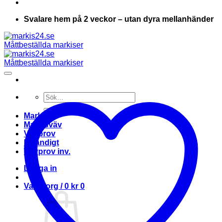
Svalare hem på 2 veckor – utan dyra mellanhänder
Sök
efter:
Markis
Markisväv
Vävprov
Invändigt
Vävprov inv.
Logga in
Varukorg /
0
kr
0