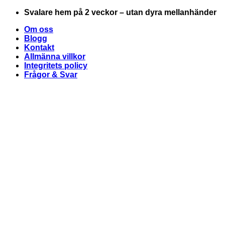
Skip
Svalare hem på 2 veckor – utan dyra mellanhänder
to
Om oss
content
Blogg
Kontakt
Allmänna villkor
Integritets policy
Frågor & Svar