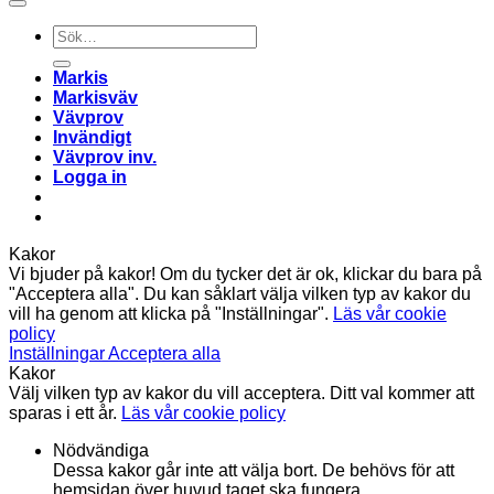
Sök
efter:
Markis
Markisväv
Vävprov
Invändigt
Vävprov inv.
Logga in
Kakor
Vi bjuder på kakor! Om du tycker det är ok, klickar du bara på
"Acceptera alla". Du kan såklart välja vilken typ av kakor du
vill ha genom att klicka på "Inställningar".
Läs vår cookie
policy
Inställningar
Acceptera alla
Kakor
Välj vilken typ av kakor du vill acceptera. Ditt val kommer att
sparas i ett år.
Läs vår cookie policy
Nödvändiga
Dessa kakor går inte att välja bort. De behövs för att
hemsidan över huvud taget ska fungera.