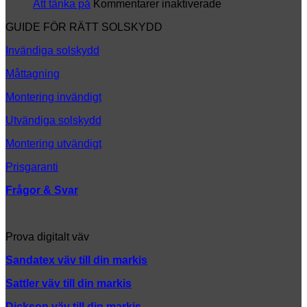
ny
för
Att tänka på
Kommentarer inaktiverade
look
Att
GUIDE FÖR RÄTT SOLSKYDD
tänka
på
Invändiga solskydd
Måttagning
Montering invändigt
Utvändiga solskydd
Montering utvändigt
Prisgaranti
Frågor & Svar
Prova digitalt väv
Sandatex väv till din
markis
Sattler väv till din markis
Dickson väv till din markis