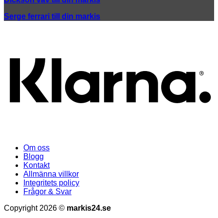
Serge ferrari till din markis
K
Om oss
Blogg
Kontakt
Allmänna villkor
Integritets policy
Frågor & Svar
Copyright 2026 ©
markis24.se