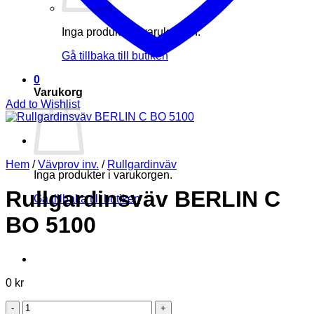
Inga produkter i varukorgen.
Gå tillbaka till butiken
0
Varukorg
Add to Wishlist
Hem
/
Vävprov inv.
/
Rullgardinväv
Inga produkter i varukorgen.
Rullgardinsväv BERLIN C
Gå tillbaka till butiken
BO 5100
0
kr
Rullgardinsväv