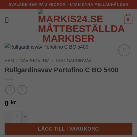
Skip
SVALARE HEM PÅ 2 VECKOR – UTAN DYRA MELLANHÄNDER
to
content
0
HEM
/
VÄVPROV INV.
/
RULLGARDINVÄV
Add to
Wishlist
Rullgardinsväv Portofino C BO 5400
0
kr
Rullgardinsväv Portofino C BO 5400 mängd
LÄGG TILL I VARUKORG