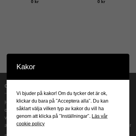
0
kr
0
kr
Kakor
OM OSS
Vi bjuder på kakor! Om du tycker det är ok,
klickar du bara på "Acceptera alla". Du kan
Hos oss beställer du måttanpassade premium solskydd
såklart välja vilken typ av kakor du vill ha
och vävar med prisgaranti. Vi levererar måttanpassade
genom att klicka på "Inställningar".
Läs vår
vävar inom 8 arbetsdagar och solskydd inom 14
cookie policy
arbetsdagar Alla priser är inkl. moms och fri frakt. Här finner
ni råd och tips:
markisfakta.se