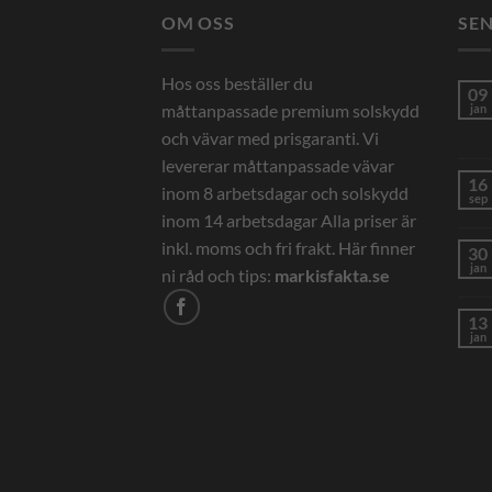
OM OSS
SE
Hos oss beställer du
09
måttanpassade premium solskydd
jan
och vävar med prisgaranti. Vi
levererar måttanpassade vävar
16
inom 8 arbetsdagar och solskydd
sep
inom 14 arbetsdagar Alla priser är
inkl. moms och fri frakt. Här finner
30
jan
ni råd och tips:
markisfakta.se
13
jan