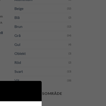
Beige
(32)
om
Blå
(2)
a.
Brun
(12)
ll
Grå
(54)
Gul
(4)
Oblekt
(3)
Röd
(2)
Svart
(13)
 to
Vit
(18)
list
ANVÄNDNINGSOMRÅDE