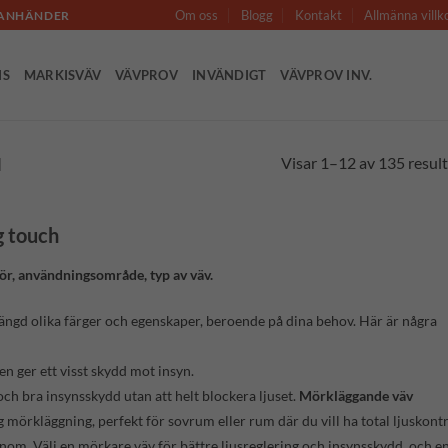
Om oss
Blogg
Kontakt
Allmänna villk
LLANHÄNDER
IS
MARKISVÄV
VÄVPROV
INVÄNDIGT
VÄVPROV INV.
Visar 1–12 av 135 result
N
g touch
ulör, användningsområde, typ av väv.
mängd olika färger och egenskaper, beroende på dina behov. Här är några
n ger ett visst skydd mot insyn.
och bra insynsskydd utan att helt blockera ljuset.
Mörkläggande väv
ig mörkläggning, perfekt för sovrum eller rum där du vill ha total ljuskontr
enom. Välj en mörkare väv för bättre ljusreglering och insynsskydd, och e