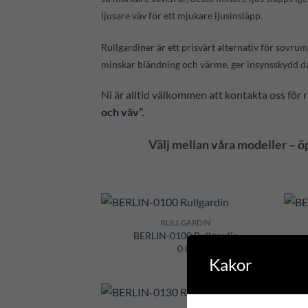
ljusare väv för ett mjukare ljusinsläpp.
Rullgardiner är ett prisvärt alternativ för sovru
minskar bländning och värme, ger insynsskydd da
Ni är alltid välkommen att kontakta oss för 
och väv”.
Välj mellan våra modeller – ö
RULLGARDIN
Add to
BERLIN-0100 Rullgardin
Wishlist
0 kr
Kakor