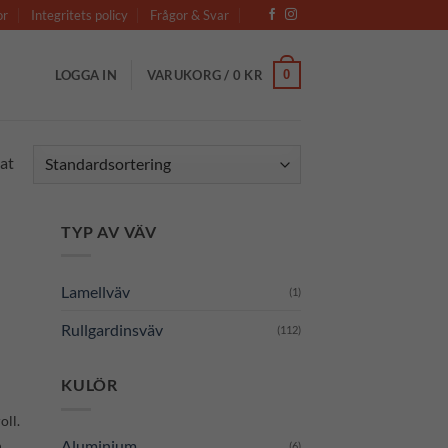
or
Integritets policy
Frågor & Svar
0
LOGGA IN
VARUKORG /
0
KR
at
TYP AV VÄV
Lamellväv
(1)
Rullgardinsväv
(112)
KULÖR
oll.
Aluminium
n
(6)