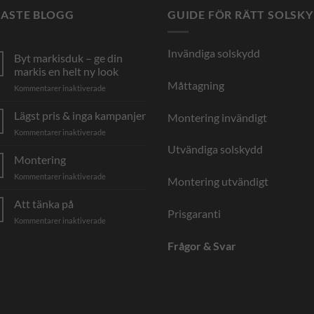
NASTE BLOGG
GUIDE FÖR RÄTT SOLSK
Invändiga solskydd
Byt markisduk – ge din
markis en helt ny look
Måttagning
för
Kommentarer inaktiverade
Byt
markisduk
Lägst pris & inga kampanjer
Montering invändigt
–
för
Kommentarer inaktiverade
ge
Lägst
din
Utvändiga solskydd
pris
Montering
markis
&
en
för
Kommentarer inaktiverade
inga
Montering utvändigt
helt
Montering
kampanjer
ny
Att tänka på
look
Prisgaranti
för
Kommentarer inaktiverade
Att
Frågor & Svar
tänka
på