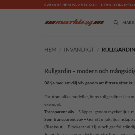
Skip
SVALARE HEM PÅ 2 VECKOR – UTAN DYRA ME
to
content
MARK
HEM
/
INVÄNDIGT
/
RULLGARDI
Rullgardin – modern och mångsidi
Börja med att välj väv genom att filtrera efter k
Förutom olika
modeller, finns rullgardiner i en 
exempel:
Transparent väv
– Släpper igenom mycket ljus, me
Semitransparent väv
– Ger ett mjukt ljusinsläpp 
(Blackout
) – Blockerar allt ljus och ger fullständ
Ju mörkare väven är, desto mindre ljus släpps ig