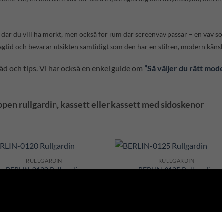
m där du vill ha mörkt, men också för rum där screenväv passar – en väv s
gtid och bevarar utsikten samtidigt som den har en stilren, modern känsl
råd och tips. Vi har också en enkel guide om
”Så väljer du rätt mode
ppen rullgardin, kassett eller kassett med sidoskenor
RULLGARDIN
RULLGARDIN
Add to
Add
BERLIN-0120 Rullgardin
BERLIN-0125 Rullgardin
Wishlist
Wish
0 kr
0 kr