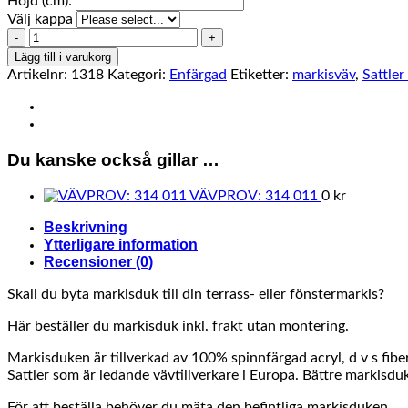
Höjd (cm):
Välj kappa
314
011
Lägg till i varukorg
mängd
Artikelnr:
1318
Kategori:
Enfärgad
Etiketter:
markisväv
,
Sattler
Du kanske också gillar …
VÄVPROV: 314 011
0
kr
Beskrivning
Ytterligare information
Recensioner (0)
Skall du byta markisduk till din terrass- eller fönstermarkis?
Här beställer du markisduk inkl. frakt utan montering.
Markisduken är tillverkad av 100% spinnfärgad acryl, d v s fibe
Sattler som är ledande vävtillverkare i Europa. Bättre markisduka
För att beställa behöver du mäta den befintliga markisduken.