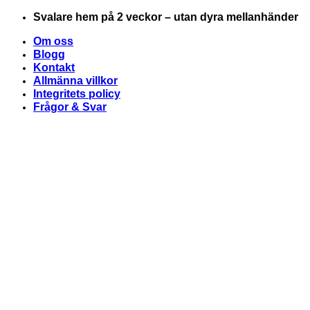
Skip
Svalare hem på 2 veckor – utan dyra mellanhänder
to
Om oss
content
Blogg
Kontakt
Allmänna villkor
Integritets policy
Frågor & Svar