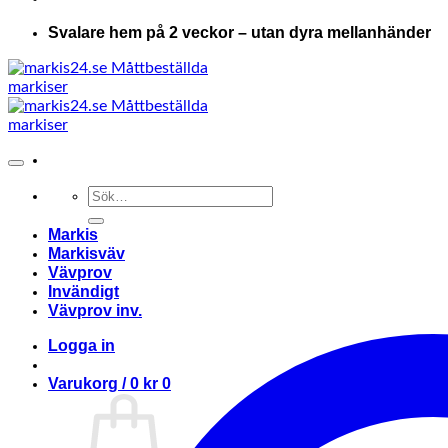
Svalare hem på 2 veckor – utan dyra mellanhänder
Sök
efter:
Markis
Markisväv
Vävprov
Invändigt
Vävprov inv.
Logga in
Varukorg /
0
kr
0