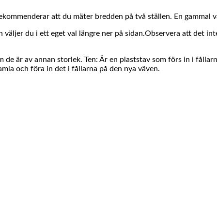
rekommenderar att du mäter bredden på två ställen. En gammal vä
ljer du i ett eget val längre ner på sidan.Observera att det int
e är av annan storlek. Ten: Är en plaststav som förs in i fållarn
la och föra in det i fållarna på den nya väven.