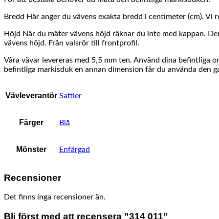
Bredd Här anger du vävens exakta bredd i centimeter (cm). Vi 
Höjd När du mäter vävens höjd räknar du inte med kappan. Den vä
vävens höjd. Från valsrör till frontprofil.
Våra vävar levereras med 5,5 mm ten. Använd dina befintliga om d
befintliga markisduk en annan dimension får du använda den gam
Vävleverantör
Sattler
Färger
Blå
Mönster
Enfärgad
Recensioner
Det finns inga recensioner än.
Bli först med att recensera ”314 011”