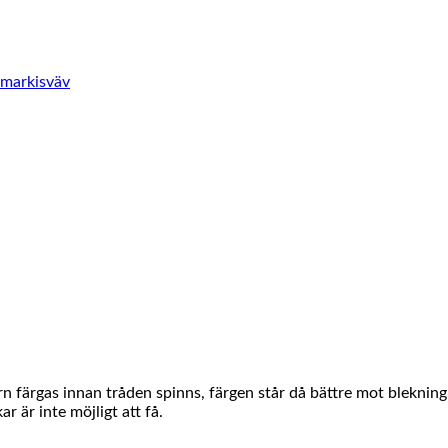
 markisväv
rn färgas innan tråden spinns, färgen står då bättre mot bleknin
r är inte möjligt att få.