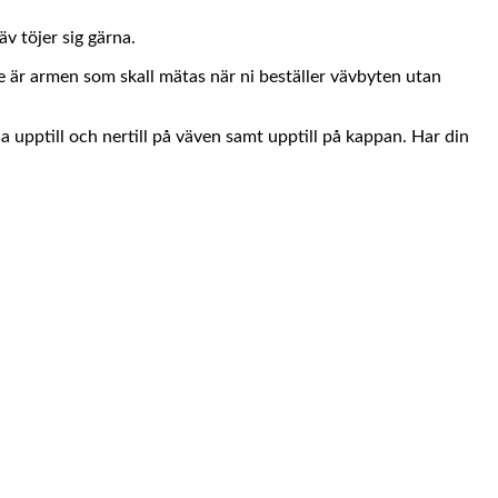
v töjer sig gärna.
e är armen som skall mätas när ni beställer vävbyten utan
a upptill och nertill på väven samt upptill på kappan. Har din