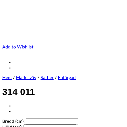
Add to Wishlist
Hem
/
Markisväv
/
Sattler
/
Enfärgad
314 011
Bredd (cm):