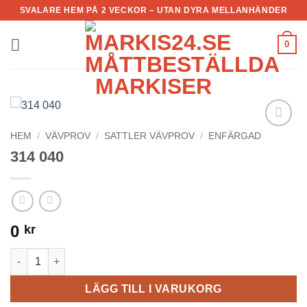
Skip
SVALARE HEM PÅ 2 VECKOR – UTAN DYRA MELLANHÄNDER
to
content
0
HEM
/
VÄVPROV
/
SATTLER VÄVPROV
/
ENFÄRGAD
Add to
Wishlist
314 040
0
kr
314 040 mängd
LÄGG TILL I VARUKORG