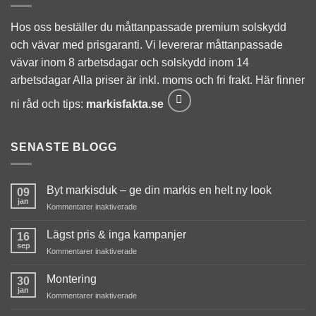
Hos oss beställer du måttanpassade premium solskydd
och vävar med prisgaranti. Vi levererar måttanpassade
vävar inom 8 arbetsdagar och solskydd inom 14
arbetsdagar Alla priser är inkl. moms och fri frakt. Här finner
ni råd och tips:
markisfakta.se
SENASTE BLOGG
Byt markisduk – ge din markis en helt ny look
09
jan
för
Kommentarer inaktiverade
Byt
markisduk
Lägst pris & inga kampanjer
16
–
sep
för
Kommentarer inaktiverade
ge
Lägst
din
pris
Montering
markis
30
&
jan
en
för
Kommentarer inaktiverade
inga
helt
Montering
kampanjer
ny