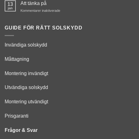
Att tänka på
13
look
jan
för
Kommentarer inaktiverade
Att
tänka
på
GUIDE FÖR RÄTT SOLSKYDD
Invändiga solskydd
Måttagning
Montering invändigt
Utvändiga solskydd
Montering utvändigt
Prisgaranti
Frågor & Svar