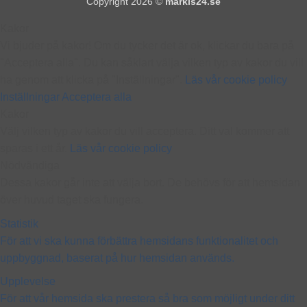
Copyright 2026 ©
markis24.se
Kakor
Vi bjuder på kakor! Om du tycker det är ok, klickar du bara på
"Acceptera alla". Du kan såklart välja vilken typ av kakor du vill
ha genom att klicka på "Inställningar".
Läs vår cookie policy
Inställningar
Acceptera alla
Kakor
Välj vilken typ av kakor du vill acceptera. Ditt val kommer att
sparas i ett år.
Läs vår cookie policy
Nödvändiga
Dessa kakor går inte att välja bort. De behövs för att hemsidan
över huvud taget ska fungera.
Statistik
För att vi ska kunna förbättra hemsidans funktionalitet och
uppbyggnad, baserat på hur hemsidan används.
Upplevelse
För att vår hemsida ska prestera så bra som möjligt under ditt