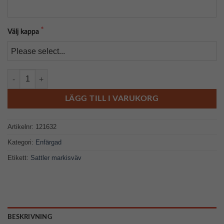
Välj kappa
314 071 mängd
LÄGG TILL I VARUKORG
Artikelnr:
121632
Kategori:
Enfärgad
Etikett:
Sattler markisväv
BESKRIVNING