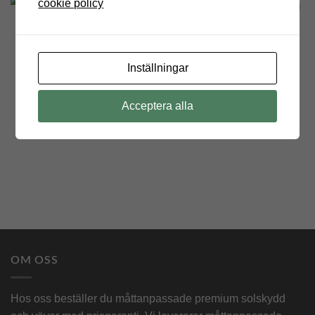
cookie policy
ENFÄRGAD
ENFÄRGAD
Add to
Add to
Sattler 314 003
314 610
Wishlist
Wishlist
0 kr
0 kr
Inställningar
Acceptera alla
OM OSS
Hos oss beställer du måttanpassade premium solskydd