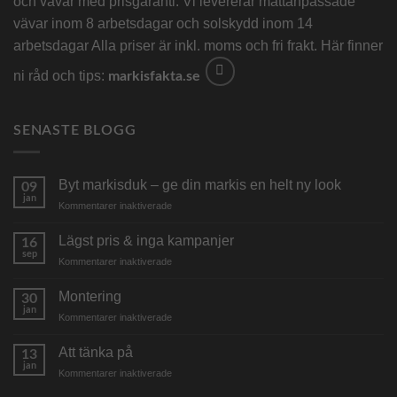
och vävar med prisgaranti. Vi levererar måttanpassade
vävar inom 8 arbetsdagar och solskydd inom 14
arbetsdagar Alla priser är inkl. moms och fri frakt. Här finner
ni råd och tips:
markisfakta.se
SENASTE BLOGG
Byt markisduk – ge din markis en helt ny look
09
jan
för
Kommentarer inaktiverade
Byt
markisduk
Lägst pris & inga kampanjer
16
–
sep
för
Kommentarer inaktiverade
ge
Lägst
din
pris
Montering
markis
30
&
jan
en
för
Kommentarer inaktiverade
inga
helt
Montering
kampanjer
ny
Att tänka på
13
look
jan
för
Kommentarer inaktiverade
Att