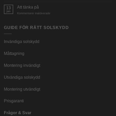
Montering
kampanjer
ny
Att tänka på
13
look
jan
för
Kommentarer inaktiverade
Att
tänka
på
GUIDE FÖR RÄTT SOLSKYDD
Invändiga solskydd
Måttagning
Montering invändigt
Utvändiga solskydd
Montering utvändigt
Prisgaranti
Frågor & Svar