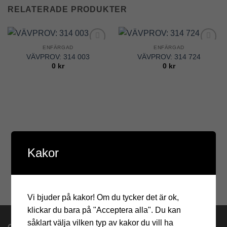
RELATERADE PRODUKTER
ENFÄRGAD
ENFÄRGAD
Add to
Add to
VÄVPROV: 314 003
VÄVPROV: 314 724
Wishlist
Wishlist
0
kr
0
kr
Kakor
Vi bjuder på kakor! Om du tycker det är ok,
klickar du bara på "Acceptera alla". Du kan
såklart välja vilken typ av kakor du vill ha