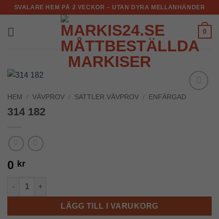
Skip
SVALARE HEM PÅ 2 VECKOR – UTAN DYRA MELLANHÄNDER
to
content
0
HEM
/
VÄVPROV
/
SATTLER VÄVPROV
/
ENFÄRGAD
Add to
Wishlist
314 182
0
kr
314 182 mängd
LÄGG TILL I VARUKORG