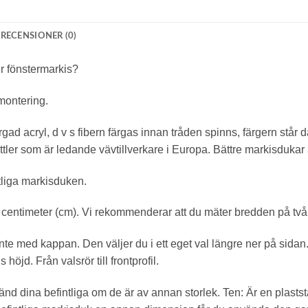
RECENSIONER (0)
ler fönstermarkis?
 montering.
ad acryl, d v s fibern färgas innan tråden spinns, färgern står 
ler som är ledande vävtillverkare i Europa. Bättre markisdukar är 
tliga markisduken.
centimeter (cm). Vi rekommenderar att du mäter bredden på två 
te med kappan. Den väljer du i ett eget val längre ner på sidan
öjd. Från valsrör till frontprofil.
 dina befintliga om de är av annan storlek. Ten: Är en plaststav s