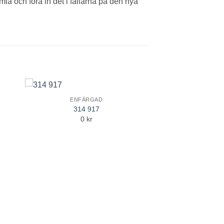
a och föra in det i fållarna på den nya
ENFÄRGAD
to
Add to
314 917
ist
Wishlist
0 kr