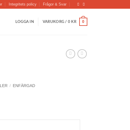
or
Integritets policy
Frågor & Svar
0
LOGGA IN
VARUKORG /
0
KR
LER
/
ENFÄRGAD