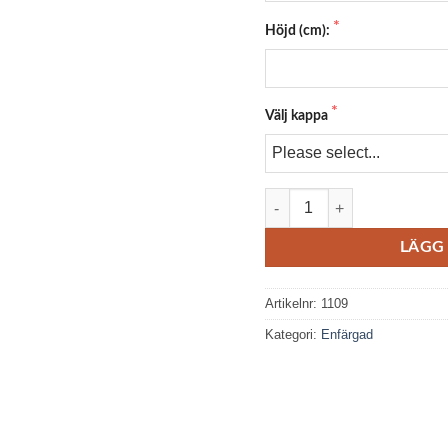
Höjd (cm):
Välj kappa
314 362 mängd
LÄGG 
Artikelnr:
1109
Kategori:
Enfärgad