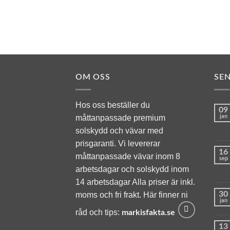
ÄRGAD
4 016
 kr
OM OSS
SE
Hos oss beställer du
09
måttanpassade premium
jan
solskydd och vävar med
prisgaranti. Vi levererar
16
måttanpassade vävar inom 8
sep
arbetsdagar och solskydd inom
14 arbetsdagar Alla priser är inkl.
30
moms och fri frakt. Här finner ni
jan
råd och tips:
markisfakta.se
13