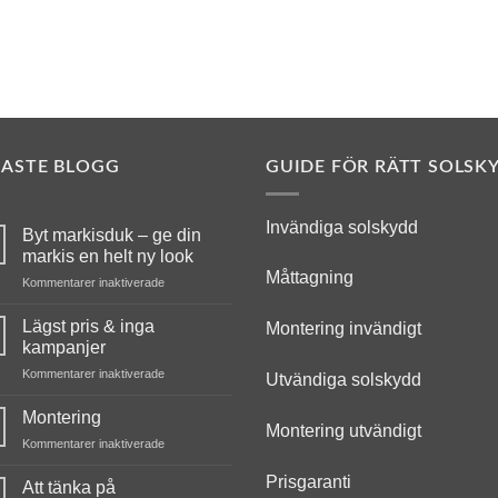
NASTE BLOGG
GUIDE FÖR RÄTT SOLSK
Invändiga solskydd
Byt markisduk – ge din
markis en helt ny look
Måttagning
för
Kommentarer inaktiverade
Byt
markisduk
Lägst pris & inga
Montering invändigt
–
kampanjer
ge
för
Kommentarer inaktiverade
din
Utvändiga solskydd
Lägst
markis
pris
en
Montering
Montering utvändigt
&
helt
för
Kommentarer inaktiverade
inga
ny
Montering
kampanjer
look
Prisgaranti
Att tänka på