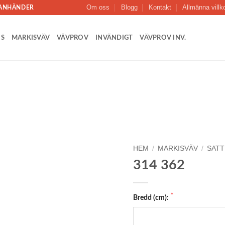
Om oss
Blogg
Kontakt
Allmänna villk
LANHÄNDER
IS
MARKISVÄV
VÄVPROV
INVÄNDIGT
VÄVPROV INV.
Add to
Wishlist
HEM
/
MARKISVÄV
/
SATT
314 362
Bredd (cm):