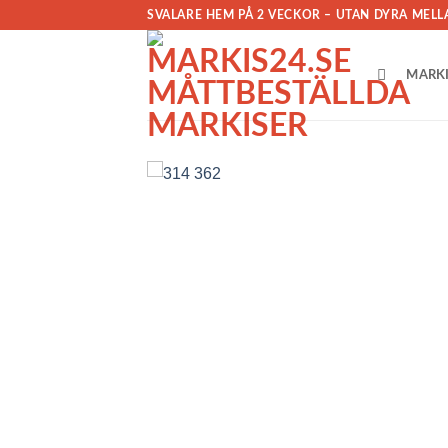
Skip
SVALARE HEM PÅ 2 VECKOR – UTAN DYRA MEL
to
content
MARK