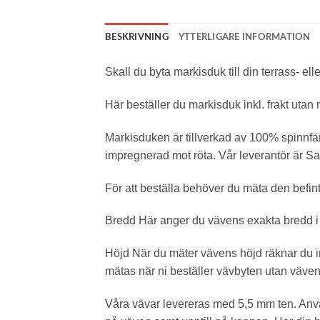
Statistik
BESKRIVNING
YTTERLIGARE INFORMATION
För att vi ska
kunna
förbättra
Skall du byta markisduk till din terrass- el
hemsidans
funktionalitet
Här beställer du markisduk inkl. frakt utan
och
uppbyggnad,
baserat på
Markisduken är tillverkad av 100% spinnfärg
hur
impregnerad mot röta. Vår leverantör är Satt
hemsidan
används.
För att beställa behöver du mäta den befin
Upplevelse
Bredd Här anger du vävens exakta bredd i 
För att vår
hemsida ska
Höjd När du mäter vävens höjd räknar du in
prestera så
bra som
mätas när ni beställer vävbyten utan vävens h
möjligt
under ditt
Våra vävar levereras med 5,5 mm ten. Använd
besök. Om