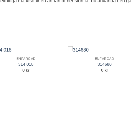
befintliga markisduk en annan dimension får du använda den gaml
ENFÄRGAD
ENFÄRGAD
Add to
Add 
314 018
314680
Wishlist
Wishl
0 kr
0 kr