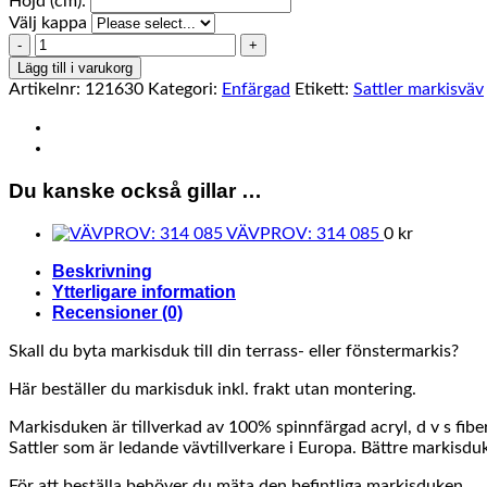
Höjd (cm):
Välj kappa
314
525
Lägg till i varukorg
mängd
Artikelnr:
121630
Kategori:
Enfärgad
Etikett:
Sattler markisväv
Du kanske också gillar …
VÄVPROV: 314 085
0
kr
Beskrivning
Ytterligare information
Recensioner (0)
Skall du byta markisduk till din terrass- eller fönstermarkis?
Här beställer du markisduk inkl. frakt utan montering.
Markisduken är tillverkad av 100% spinnfärgad acryl, d v s fibe
Sattler som är ledande vävtillverkare i Europa. Bättre markisduka
För att beställa behöver du mäta den befintliga markisduken.