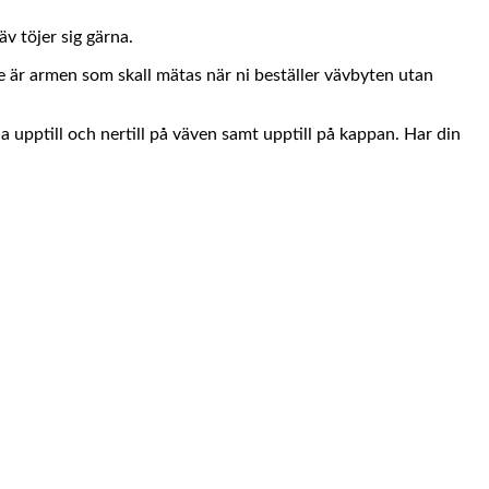
v töjer sig gärna.
e är armen som skall mätas när ni beställer vävbyten utan
a upptill och nertill på väven samt upptill på kappan. Har din