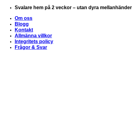
Skip
Svalare hem på 2 veckor – utan dyra mellanhänder
to
Om oss
content
Blogg
Kontakt
Allmänna villkor
Integritets policy
Frågor & Svar