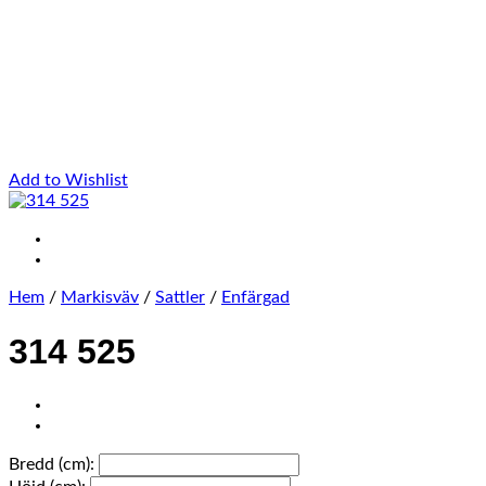
Add to Wishlist
Hem
/
Markisväv
/
Sattler
/
Enfärgad
314 525
Bredd (cm):