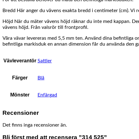
Bredd Här anger du vävens exakta bredd i centimeter (cm). Vi 
Höjd När du mäter vävens höjd räknar du inte med kappan. Den vä
vävens höjd. Från valsrör till frontprofil.
Våra vävar levereras med 5,5 mm ten. Använd dina befintliga om d
befintliga markisduk en annan dimension får du använda den gam
Vävleverantör
Sattler
Färger
Blå
Mönster
Enfärgad
Recensioner
Det finns inga recensioner än.
Bli först med att recensera ”314 525”