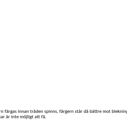
rn färgas innan tråden spinns, färgern står då bättre mot blekni
r är inte möjligt att få.