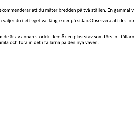
rekommenderar att du mäter bredden på två ställen. En gammal vä
ljer du i ett eget val längre ner på sidan.Observera att det int
e är av annan storlek. Ten: Är en plaststav som förs in i fållarn
la och föra in det i fållarna på den nya väven.