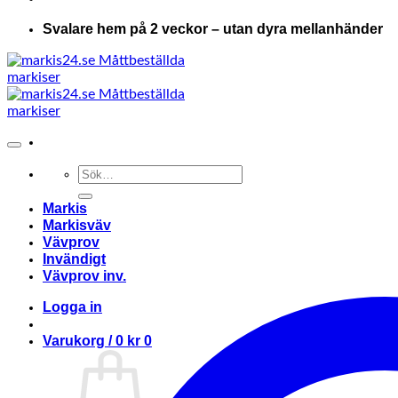
Svalare hem på 2 veckor – utan dyra mellanhänder
Sök
efter:
Markis
Markisväv
Vävprov
Invändigt
Vävprov inv.
Logga in
Varukorg /
0
kr
0