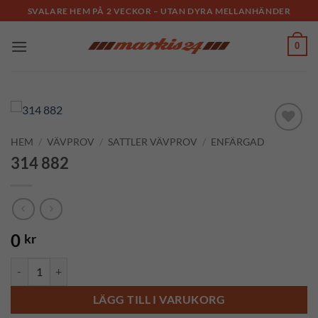
Skip
SVALARE HEM PÅ 2 VECKOR – UTAN DYRA MELLANHÄNDER
to
content
0
HEM
/
VÄVPROV
/
SATTLER VÄVPROV
/
ENFÄRGAD
Add to
Wishlist
314 882
0
kr
314 882 mängd
LÄGG TILL I VARUKORG