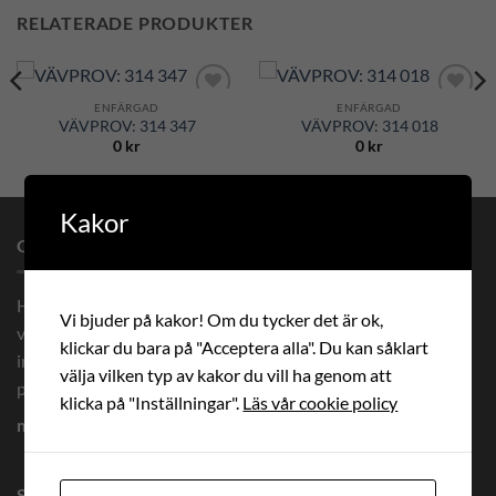
RELATERADE PRODUKTER
ENFÄRGAD
ENFÄRGAD
Add to
Add to
VÄVPROV: 314 347
VÄVPROV: 314 018
Wishlist
Wishlist
0
kr
0
kr
Kakor
OM OSS
Hos oss beställer du måttanpassade premium solskydd och
Vi bjuder på kakor! Om du tycker det är ok,
vävar med prisgaranti. Vi levererar måttanpassade vävar
klickar du bara på "Acceptera alla". Du kan såklart
inom 8 arbetsdagar och solskydd inom 14 arbetsdagar Alla
välja vilken typ av kakor du vill ha genom att
priser är inkl. moms och fri frakt. Här finner ni råd och tips:
klicka på "Inställningar".
Läs vår cookie policy
markisfakta.se
SENASTE BLOGG