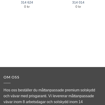
Add to
Add to
314 624
314 014
Wishlist
Wishlist
0 kr
0 kr
OM OSS
Hos oss beställer du måttanpassade premium solskydd
och vävar med prisgaranti. Vi levererar måttanpassade
vävar inom 8 arbetsdagar och solskydd inom 14