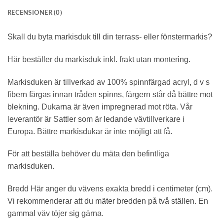
RECENSIONER (0)
Statistik
För att vi ska
Skall du byta markisduk till din terrass- eller fönstermarkis?
kunna
förbättra
hemsidans
Här beställer du markisduk inkl. frakt utan montering.
funktionalitet
och
uppbyggnad,
Markisduken är tillverkad av 100% spinnfärgad acryl, d v s
baserat på
fibern färgas innan tråden spinns, färgern står då bättre mot
hur
blekning. Dukarna är även impregnerad mot röta. Vår
hemsidan
används.
leverantör är Sattler som är ledande vävtillverkare i
Europa. Bättre markisdukar är inte möjligt att få.
Upplevelse
För att beställa behöver du mäta den befintliga
För att vår
markisduken.
hemsida ska
prestera så
bra som
Bredd Här anger du vävens exakta bredd i centimeter (cm).
möjligt
Vi rekommenderar att du mäter bredden på två ställen. En
under ditt
besök. Om
gammal väv töjer sig gärna.