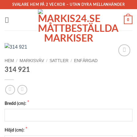
Skip
SVALARE HEM PÅ 2 VECKOR – UTAN DYRA MELLANHÄNDER
to
content
0
HEM
/
MARKISVÄV
/
SATTLER
/
ENFÄRGAD
Add to
Wishlist
314 921
Bredd (cm):
Höjd (cm):