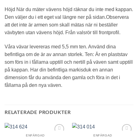
du nekar de
här kakorna
Höjd När du mäter vävens höjd räknar du inte med kappan.
kommer viss
funktionalitet
Den väljer du i ett eget val längre ner på sidan.Observera
att försvinna
att det inte är armen som skall mätas när ni beställer
från
vävbyten utan vävens höjd. Från valsrör till frontprofil.
hemsidan.
Våra vävar levereras med 5,5 mm ten. Använd dina
Marknadsföring
befintliga om de är av annan storlek. Ten: Är en plaststav
Genom att dela
som förs in i fållarna upptill och nertill på väven samt upptill
med dig av dina
på kappan. Har din befintliga markisduk en annan
intressen och ditt
beteende när du
dimension får du använda den gamla och föra in det i
surfar ökar du
fållarna på den nya väven.
chansen att få se
personligt
anpassat
innehåll och
erbjudanden.
RELATERADE PRODUKTER
ENFÄRGAD
ENFÄRGAD