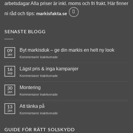
arbetsdagar Alla priser är inkl. moms och fri frakt. Här finner
ni råd och tips:
markisfakta.se
SENASTE BLOGG
Byt markisduk – ge din markis en helt ny look
09
jan
för
Kommentarer inaktiverade
Byt
markisduk
Lägst pris & inga kampanjer
16
–
sep
för
Kommentarer inaktiverade
ge
Lägst
din
pris
Montering
markis
30
&
jan
en
för
Kommentarer inaktiverade
inga
helt
Montering
kampanjer
ny
Att tänka på
13
look
jan
för
Kommentarer inaktiverade
Att
tänka
på
GUIDE FÖR RÄTT SOLSKYDD