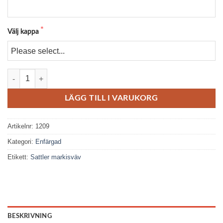
Välj kappa
314 921 mängd
LÄGG TILL I VARUKORG
Artikelnr:
1209
Nödvändiga
Kategori:
Enfärgad
Dessa kakor
går inte att
Etikett:
Sattler markisväv
välja bort. De
behövs för att
hemsidan
över huvud
taget ska
fungera.
BESKRIVNING