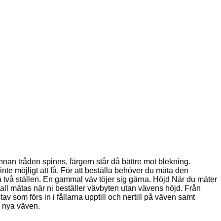
innan tråden spinns, färgern står då bättre mot blekning.
nte möjligt att få. För att beställa behöver du mäta den
två ställen. En gammal väv töjer sig gärna. Höjd När du mäter
all mätas när ni beställer vävbyten utan vävens höjd. Från
av som förs in i fållarna upptill och nertill på väven samt
n nya väven.