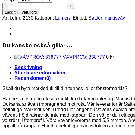
338
777
Lägg till i varukorg
mängd
Artikelnr:
2130
Kategori:
Lumera
Etikett:
Sattler markisväv
Du kanske också gillar …
VÄVPROV: 338777
0
kr
Beskrivning
Ytterligare information
Recensioner (0)
Skall du byta markisduk till din terrass- eller fönstermarkis?
Här beställer du markisduk inkl. frakt utan montering. Markisdu
Dukarna är även impregnerad mot röta. Vår leverantör är Sattler
befintliga markisduken. Bredd Här anger du vävens exakta bre
vävens höjd räknar du inte med kappan. Den väljer du i ett ege
valsrör till frontprofil. Våra vävar levereras med 5,5 mm ten. An
upptill på kappan. Har din befintliga markisduk en annan dime