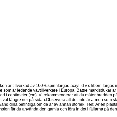
ken är tillverkad av 100% spinnfärgad acryl, d v s fibern färgas 
 som är ledande vävtillverkare i Europa. Bättre markisdukar är i
dd i centimeter (cm). Vi rekommenderar att du mäter bredden på 
t val längre ner på sidan.Observera att det inte är armen som sk
vänd dina befintliga om de är av annan storlek. Ten: Är en plastst
nsion får du använda den gamla och föra in det i fållarna på de