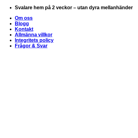
Skip
Svalare hem på 2 veckor – utan dyra mellanhänder
to
Om oss
content
Blogg
Kontakt
Allmänna villkor
Integritets policy
Frågor & Svar