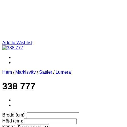
Add to Wishlist
Hem
/
Markisväv
/
Sattler
/
Lumera
338 777
Bredd (cm):
Höjd (cm):
Kappa