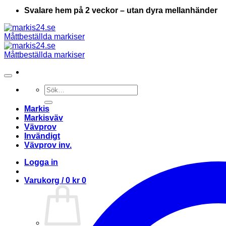
Svalare hem på 2 veckor – utan dyra mellanhänder
Sök
efter:
Markis
Markisväv
Vävprov
Invändigt
Vävprov inv.
Logga in
Varukorg /
0
kr
0