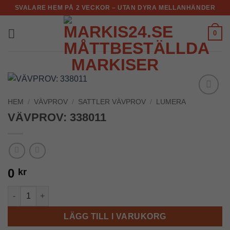
Skip
SVALARE HEM PÅ 2 VECKOR – UTAN DYRA MELLANHÄNDER
to
content
0
HEM
/
VÄVPROV
/
SATTLER VÄVPROV
/
LUMERA
Add to
Wishlist
VÄVPROV: 338011
0
kr
VÄVPROV: 338011 mängd
LÄGG TILL I VARUKORG