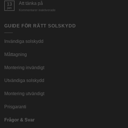
Att tänka på
13
look
jan
för
Kommentarer inaktiverade
Att
tänka
på
GUIDE FÖR RÄTT SOLSKYDD
Invändiga solskydd
Måttagning
Montering invändigt
Utvändiga solskydd
Montering utvändigt
Prisgaranti
Frågor & Svar