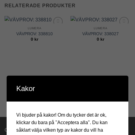
RELATERADE PRODUKTER
LUMERA
LUMERA
Add to
Add to
VÄVPROV: 338810
VÄVPROV: 338027
Wishlist
Wishlist
0
kr
0
kr
Kakor
Vi bjuder på kakor! Om du tycker det är ok,
klickar du bara på "Acceptera alla". Du kan
såklart välja vilken typ av kakor du vill ha
OM OSS