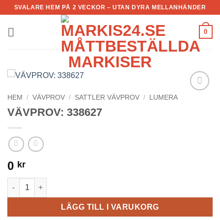
Skip
SVALARE HEM PÅ 2 VECKOR – UTAN DYRA MELLANHÄNDER
to
content
0
HEM
/
VÄVPROV
/
SATTLER VÄVPROV
/
LUMERA
Add to
Wishlist
VÄVPROV: 338627
0
kr
VÄVPROV: 338627 mängd
LÄGG TILL I VARUKORG