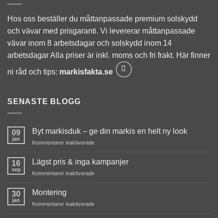
Hos oss beställer du måttanpassade premium solskydd
och vävar med prisgaranti. Vi levererar måttanpassade
vävar inom 8 arbetsdagar och solskydd inom 14
arbetsdagar Alla priser är inkl. moms och fri frakt. Här finner
ni råd och tips:
markisfakta.se
SENASTE BLOGG
Byt markisduk – ge din markis en helt ny look
09
jan
för
Kommentarer inaktiverade
Byt
markisduk
Lägst pris & inga kampanjer
16
–
sep
för
Kommentarer inaktiverade
ge
Lägst
din
pris
Montering
markis
30
&
jan
en
för
Kommentarer inaktiverade
inga
helt
Montering
kampanjer
ny