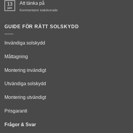
Att tänka på
13
look
jan
för
Kommentarer inaktiverade
Att
tänka
på
GUIDE FÖR RÄTT SOLSKYDD
Invändiga solskydd
Måttagning
Montering invändigt
Utvändiga solskydd
Montering utvändigt
Prisgaranti
Frågor & Svar