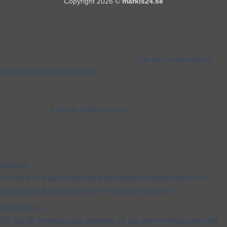
Copyright 2026 ©
markis24.se
Kakor
Vi bjuder på kakor! Om du tycker det är ok, klickar du bara på
"Acceptera alla". Du kan såklart välja vilken typ av kakor du vill
ha genom att klicka på "Inställningar".
Läs vår cookie policy
Inställningar
Acceptera alla
Kakor
Välj vilken typ av kakor du vill acceptera. Ditt val kommer att
sparas i ett år.
Läs vår cookie policy
Nödvändiga
Dessa kakor går inte att välja bort. De behövs för att hemsidan
över huvud taget ska fungera.
Statistik
För att vi ska kunna förbättra hemsidans funktionalitet och
uppbyggnad, baserat på hur hemsidan används.
Upplevelse
För att vår hemsida ska prestera så bra som möjligt under ditt