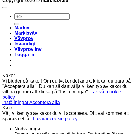
Copyright 2026 ©
markis24.se
Sök
efter:
Markis
Markisväv
Vävprov
Invändigt
Vävprov inv.
Logga in
Kakor
Vi bjuder på kakor! Om du tycker det är ok, klickar du bara på
"Acceptera alla". Du kan såklart välja vilken typ av kakor du
vill ha genom att klicka på "Inställningar".
Läs vår cookie
policy
Inställningar
Acceptera alla
Kakor
Välj vilken typ av kakor du vill acceptera. Ditt val kommer att
sparas i ett år.
Läs vår cookie policy
Nödvändiga