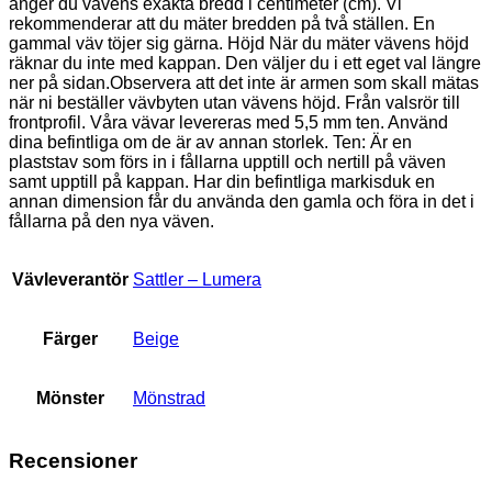
anger du vävens exakta bredd i centimeter (cm). Vi
rekommenderar att du mäter bredden på två ställen. En
gammal väv töjer sig gärna. Höjd När du mäter vävens höjd
räknar du inte med kappan. Den väljer du i ett eget val längre
ner på sidan.Observera att det inte är armen som skall mätas
när ni beställer vävbyten utan vävens höjd. Från valsrör till
frontprofil. Våra vävar levereras med 5,5 mm ten. Använd
dina befintliga om de är av annan storlek. Ten: Är en
plaststav som förs in i fållarna upptill och nertill på väven
samt upptill på kappan. Har din befintliga markisduk en
annan dimension får du använda den gamla och föra in det i
fållarna på den nya väven.
Vävleverantör
Sattler – Lumera
Färger
Beige
Mönster
Mönstrad
Recensioner