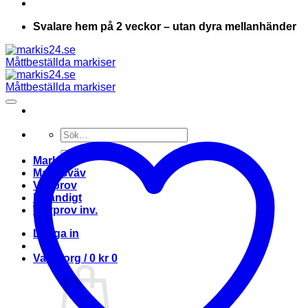
Svalare hem på 2 veckor – utan dyra mellanhänder
Sök
efter:
Markis
Markisväv
Vävprov
Invändigt
Vävprov inv.
Logga in
Varukorg /
0
kr
0