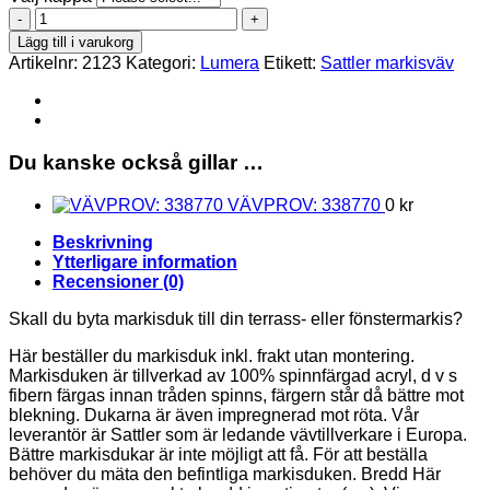
338770
mängd
Lägg till i varukorg
Artikelnr:
2123
Kategori:
Lumera
Etikett:
Sattler markisväv
Du kanske också gillar …
VÄVPROV: 338770
0
kr
Beskrivning
Ytterligare information
Recensioner (0)
Skall du byta markisduk till din terrass- eller fönstermarkis?
Här beställer du markisduk inkl. frakt utan montering.
Markisduken är tillverkad av 100% spinnfärgad acryl, d v s
fibern färgas innan tråden spinns, färgern står då bättre mot
blekning. Dukarna är även impregnerad mot röta. Vår
leverantör är Sattler som är ledande vävtillverkare i Europa.
Bättre markisdukar är inte möjligt att få. För att beställa
behöver du mäta den befintliga markisduken. Bredd Här