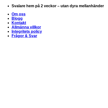
Skip
Svalare hem på 2 veckor – utan dyra mellanhänder
to
Om oss
content
Blogg
Kontakt
Allmänna villkor
Integritets policy
Frågor & Svar