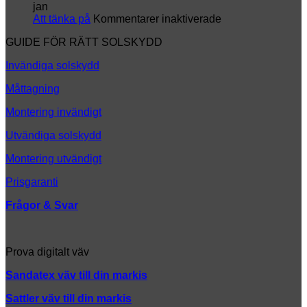
helt
k
jan
ny
för
Att tänka på
Kommentarer inaktiverade
look
Att
GUIDE FÖR RÄTT SOLSKYDD
tänka
på
Invändiga solskydd
Måttagning
Montering invändigt
Utvändiga solskydd
Montering utvändigt
Prisgaranti
Frågor & Svar
Prova digitalt väv
Sandatex väv till din
markis
Sattler väv till din markis