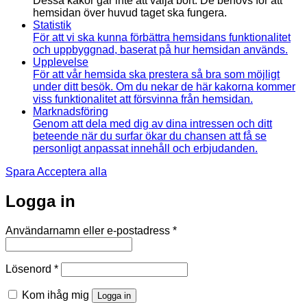
Dessa kakor går inte att välja bort. De behövs för att
hemsidan över huvud taget ska fungera.
Statistik
För att vi ska kunna förbättra hemsidans funktionalitet
och uppbyggnad, baserat på hur hemsidan används.
Upplevelse
För att vår hemsida ska prestera så bra som möjligt
under ditt besök. Om du nekar de här kakorna kommer
viss funktionalitet att försvinna från hemsidan.
Marknadsföring
Genom att dela med dig av dina intressen och ditt
beteende när du surfar ökar du chansen att få se
personligt anpassat innehåll och erbjudanden.
Spara
Acceptera alla
Logga in
Obligatoriskt
Användarnamn eller e-postadress
*
Obligatoriskt
Lösenord
*
Kom ihåg mig
Logga in