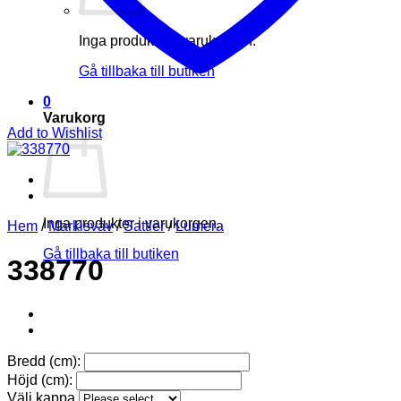
Inga produkter i varukorgen.
Gå tillbaka till butiken
0
Varukorg
Add to Wishlist
Inga produkter i varukorgen.
Hem
/
Markisväv
/
Sattler
/
Lumera
Gå tillbaka till butiken
338770
Bredd (cm):
Höjd (cm):
Välj kappa