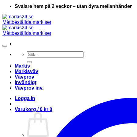
Svalare hem på 2 veckor – utan dyra mellanhänder
Sök
efter:
Markis
Markisväv
Vävprov
Invändigt
Vävprov inv.
Logga in
Varukorg /
0
kr
0