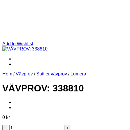
Add to Wishlist
Hem
/
Vävprov
/
Sattler vävprov
/
Lumera
VÄVPROV: 338810
0
kr
VÄVPROV: