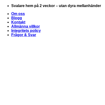
Skip
Svalare hem på 2 veckor – utan dyra mellanhänder
to
Om oss
content
Blogg
Kontakt
Allmänna villkor
Integritets policy
Frågor & Svar