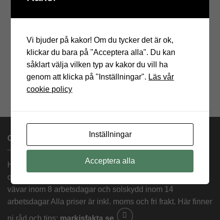
Vi bjuder på kakor! Om du tycker det är ok,
klickar du bara på "Acceptera alla". Du kan
såklart välja vilken typ av kakor du vill ha
genom att klicka på "Inställningar".
Läs vår
cookie policy
Inställningar
OM OSS
Acceptera alla
Hos oss beställer du måttanpassade premium solskydd
och vävar med prisgaranti. Vi levererar måttanpassade
vävar inom 8 arbetsdagar och solskydd inom 14
arbetsdagar Alla priser är inkl. moms och fri frakt. Här finner
ni råd och tips:
markisfakta.se