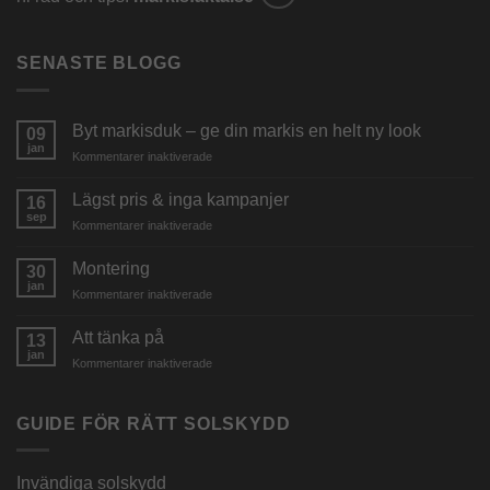
SENASTE BLOGG
Byt markisduk – ge din markis en helt ny look
09
jan
för
Kommentarer inaktiverade
Byt
markisduk
Lägst pris & inga kampanjer
16
–
sep
för
Kommentarer inaktiverade
ge
Lägst
din
pris
Montering
markis
30
&
jan
en
för
Kommentarer inaktiverade
inga
helt
Montering
kampanjer
ny
Att tänka på
13
look
jan
för
Kommentarer inaktiverade
Att
tänka
på
GUIDE FÖR RÄTT SOLSKYDD
Invändiga solskydd