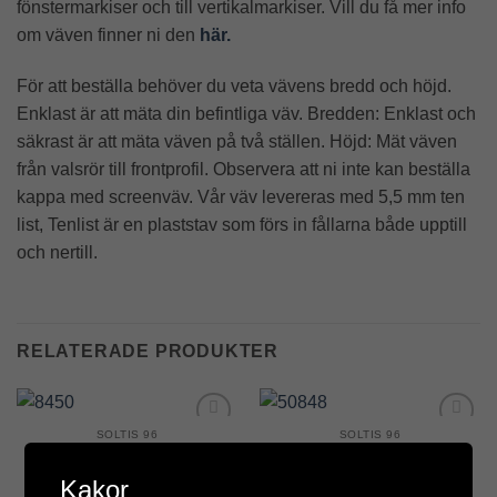
fönstermarkiser och till vertikalmarkiser. Vill du få mer info
om väven finner ni den
här.
För att beställa behöver du veta vävens bredd och höjd.
Enklast är att mäta din befintliga väv. Bredden: Enklast och
säkrast är att mäta väven på två ställen. Höjd: Mät väven
från valsrör till frontprofil. Observera att ni inte kan beställa
kappa med screenväv. Vår väv levereras med 5,5 mm ten
list, Tenlist är en plaststav som förs in fållarna både upptill
och nertill.
RELATERADE PRODUKTER
SOLTIS 96
SOLTIS 96
Add to
Add to
8450
50848
Wishlist
Wishlist
0 kr
0 kr
Kakor