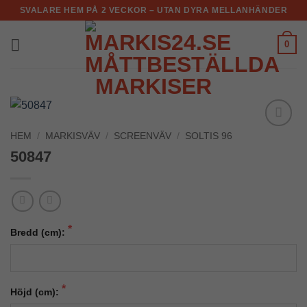
Skip
SVALARE HEM PÅ 2 VECKOR – UTAN DYRA MELLANHÄNDER
to
content
0
HEM
/
MARKISVÄV
/
SCREENVÄV
/
SOLTIS 96
Add to
Wishlist
50847
Bredd (cm):
Höjd (cm):