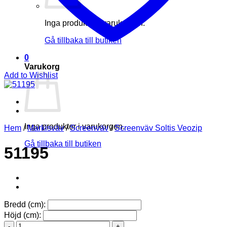
Inga produkter i varukorgen.
Gå tillbaka till butiken
0
Varukorg
Add to Wishlist
Inga produkter i varukorgen.
Hem
/
Markisväv
/
Screenväv
/
Screenväv Soltis Veozip
Gå tillbaka till butiken
51195
Bredd (cm):
Höjd (cm):
51195