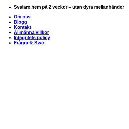
Skip
Svalare hem på 2 veckor – utan dyra mellanhänder
to
Om oss
content
Blogg
Kontakt
Allmänna villkor
Integritets policy
Frågor & Svar