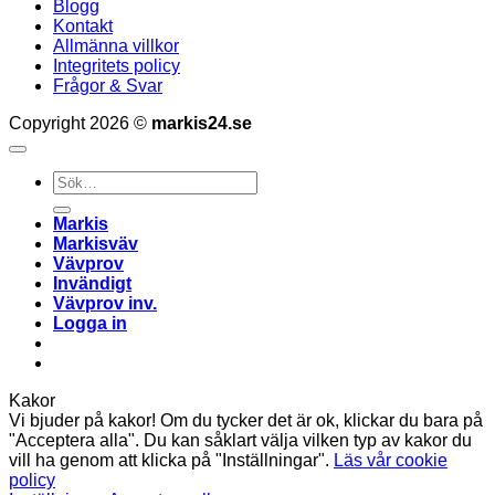
Blogg
Kontakt
Allmänna villkor
Integritets policy
Frågor & Svar
Copyright 2026 ©
markis24.se
Sök
efter:
Markis
Markisväv
Vävprov
Invändigt
Vävprov inv.
Logga in
Kakor
Vi bjuder på kakor! Om du tycker det är ok, klickar du bara på
"Acceptera alla". Du kan såklart välja vilken typ av kakor du
vill ha genom att klicka på "Inställningar".
Läs vår cookie
policy