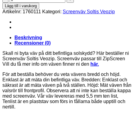
mängd
Lägg till i varukorg
Artikelnr:
1760111
Kategori:
Screenväv Soltis Veozip
Beskrivning
Recensioner (0)
Skall ni byta väv på ditt befintliga solskydd? Här beställer ni
Screenväv Soltis Veozip. Screenväv passar till ZipScreen
Vill du få mer info om väven finner ni den
här.
För att beställa behöver du veta vävens bredd och höjd.
Enklast är att mäta din befintliga väv. Bredden: Enklast och
säkrast är att mäta väven på två ställen. Höjd: Mät väven från
valsrör till frontprofil. Observera att ni inte kan beställa kappa
med screenväv. Vår väv levereras med 5,5 mm ten list,
Tenlist är en plaststav som förs in fållarna både upptill och
nertill.