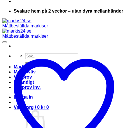
Svalare hem på 2 veckor – utan dyra mellanhänder
Sök
efter:
Markis
Markisväv
Vävprov
Invändigt
Vävprov inv.
Logga in
Varukorg /
0
kr
0