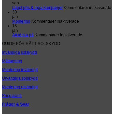
markisduk
sep
–
fö
Lägst pris & inga kampanjer
Kommentarer inaktiverade
ge
L
30
din
p
jan
markis
för
&
Montering
Kommentarer inaktiverade
en
Montering
i
13
helt
k
jan
ny
för
Att tänka på
Kommentarer inaktiverade
look
Att
GUIDE FÖR RÄTT SOLSKYDD
tänka
på
Invändiga solskydd
Måttagning
Montering invändigt
Utvändiga solskydd
Montering utvändigt
Prisgaranti
Frågor & Svar