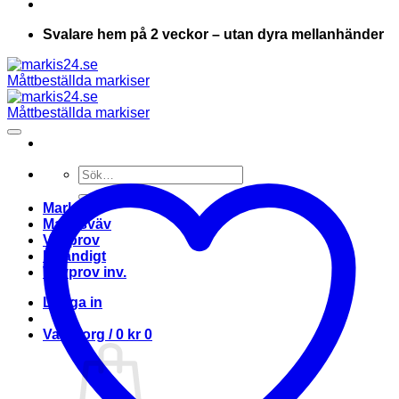
Svalare hem på 2 veckor – utan dyra mellanhänder
Sök
efter:
Markis
Markisväv
Vävprov
Invändigt
Vävprov inv.
Logga in
Varukorg /
0
kr
0