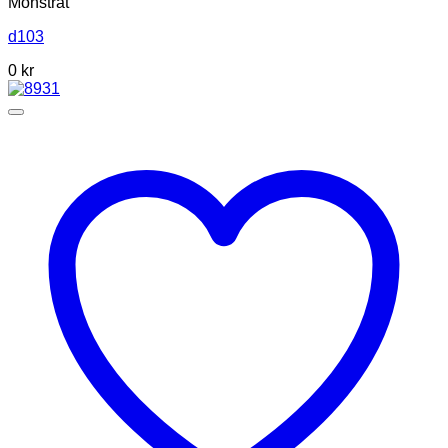
Mönstrat
d103
0
kr