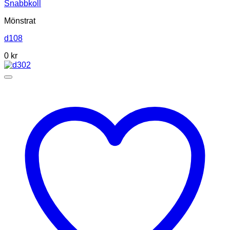
Snabbkoll
Mönstrat
d108
0
kr