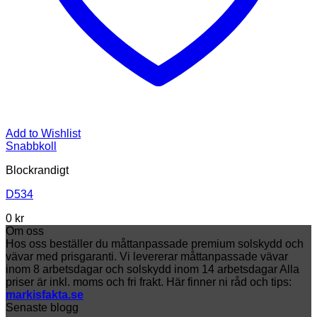
Add to Wishlist
Snabbkoll
Blockrandigt
D534
0
kr
Om oss
Hos oss beställer du måttanpassade premium solskydd och
vävar med prisgaranti. Vi levererar måttanpassade vävar
inom 8 arbetsdagar och solskydd inom 14 arbetsdagar Alla
priser är inkl. moms och fri frakt. Här finner ni råd och tips:
markisfakta.se
Senaste blogg