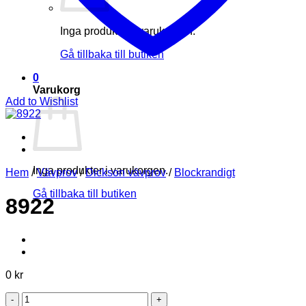
Inga produkter i varukorgen.
Gå tillbaka till butiken
0
Varukorg
Add to Wishlist
Inga produkter i varukorgen.
Hem
/
Vävprov
/
Dickson vävprov
/
Blockrandigt
Gå tillbaka till butiken
8922
0
kr
8922