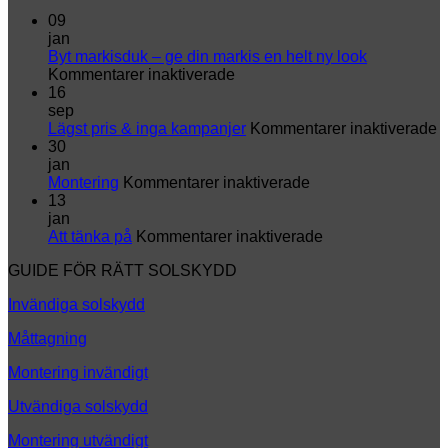
09
jan
Byt markisduk – ge din markis en helt ny look
för
Kommentarer inaktiverade
Byt
16
markisduk
sep
–
fö
Lägst pris & inga kampanjer
Kommentarer inaktiverade
ge
L
30
din
p
jan
markis
för
&
Montering
Kommentarer inaktiverade
en
Montering
i
13
helt
k
jan
ny
för
Att tänka på
Kommentarer inaktiverade
look
Att
GUIDE FÖR RÄTT SOLSKYDD
tänka
på
Invändiga solskydd
Måttagning
Montering invändigt
Utvändiga solskydd
Montering utvändigt