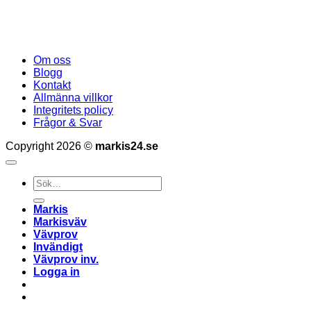
Om oss
Blogg
Kontakt
Allmänna villkor
Integritets policy
Frågor & Svar
Copyright 2026 ©
markis24.se
Sök
efter:
Markis
Markisväv
Vävprov
Invändigt
Vävprov inv.
Logga in