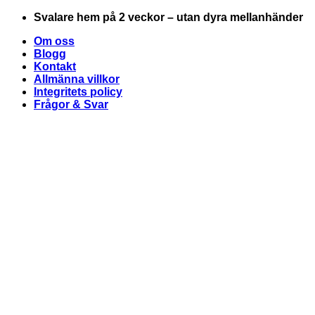
Skip
Svalare hem på 2 veckor – utan dyra mellanhänder
to
Om oss
content
Blogg
Kontakt
Allmänna villkor
Integritets policy
Frågor & Svar