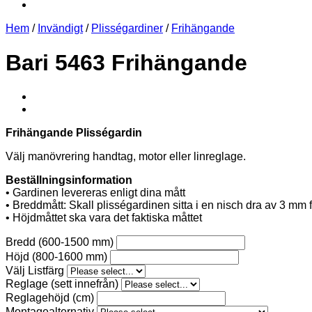
Hem
/
Invändigt
/
Plisségardiner
/
Frihängande
Bari 5463 Frihängande
Frihängande Plisségardin
Välj manövrering handtag, motor eller linreglage.
Beställningsinformation
• Gardinen levereras enligt dina mått
• Breddmått: Skall plisségardinen sitta i en nisch dra av 3 mm
• Höjdmåttet ska vara det faktiska måttet
Bredd (600-1500 mm)
Höjd (800-1600 mm)
Välj Listfärg
Reglage (sett innefrån)
Reglagehöjd (cm)
Montagealternativ