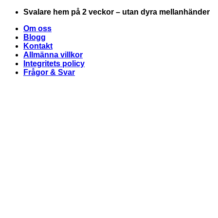
Skip
Svalare hem på 2 veckor – utan dyra mellanhänder
to
Om oss
content
Blogg
Kontakt
Allmänna villkor
Integritets policy
Frågor & Svar