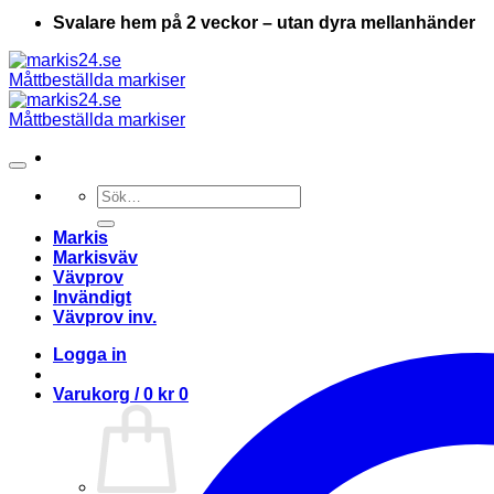
Svalare hem på 2 veckor – utan dyra mellanhänder
Sök
efter:
Markis
Markisväv
Vävprov
Invändigt
Vävprov inv.
Logga in
Varukorg /
0
kr
0