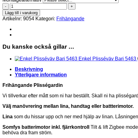
Bari
5463
Lägg till i varukorg
Frihängande
Artikelnr:
9054
Kategori:
Frihängande
mängd
Du kanske också gillar …
Enkel Plisséväv Bari 5463
Beskrivning
Ytterligare information
Frihängande Plisségardin
Vi tillverkar efter mått som ni har beställt. Skall ni ha plissé
Välj manövrering mellan lina, handtag eller battterimotor.
Lina
som du hissar upp och ner med hjälp av linan. Låsningen 
Somfys batterimotor inkl. fjärrkontroll
Tilt & lift Zigbee mod
behöva dra fram ström.