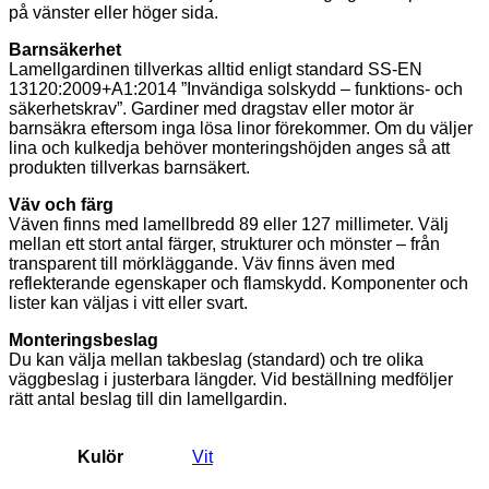
på vänster eller höger sida.
Barnsäkerhet
Lamellgardinen tillverkas alltid enligt standard SS-EN
13120:2009+A1:2014 ”Invändiga solskydd – funktions- och
säkerhetskrav”. Gardiner med dragstav eller motor är
barnsäkra eftersom inga lösa linor förekommer. Om du väljer
lina och kulkedja behöver monteringshöjden anges så att
produkten tillverkas barnsäkert.
Väv och färg
Väven finns med lamellbredd 89 eller 127 millimeter. Välj
mellan ett stort antal färger, strukturer och mönster – från
transparent till mörkläggande. Väv finns även med
reflekterande egenskaper och flamskydd. Komponenter och
lister kan väljas i vitt eller svart.
Monteringsbeslag
Du kan välja mellan takbeslag (standard) och tre olika
väggbeslag i justerbara längder. Vid beställning medföljer
rätt antal beslag till din lamellgardin.
Kulör
Vit