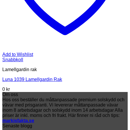
Add to Wishlist
Snabbkoll
Lamellgardin rak
Luna 1039 Lamellgardin Rak
0 kr
Om oss
Hos oss beställer du måttanpassade premium solskydd och
vävar med prisgaranti. Vi levererar måttanpassade vävar
inom 8 arbetsdagar och solskydd inom 14 arbetsdagar Alla
priser är inkl. moms och fri frakt. Här finner ni råd och tips:
markisfakta.se
Senaste blogg