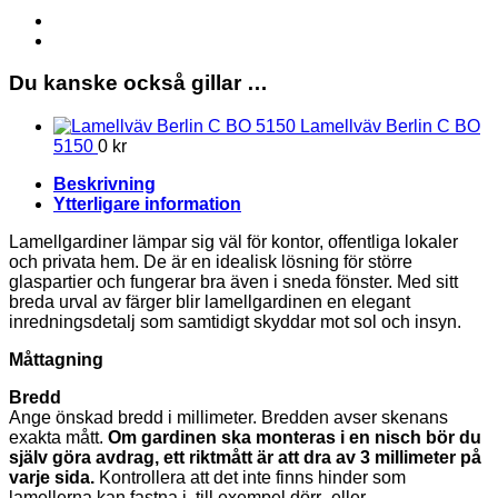
Lamellgardin
Rak
mängd
Du kanske också gillar …
Lamellväv Berlin C BO
5150
0
kr
Beskrivning
Ytterligare information
Lamellgardiner lämpar sig väl för kontor, offentliga lokaler
och privata hem. De är en idealisk lösning för större
glaspartier och fungerar bra även i sneda fönster. Med sitt
breda urval av färger blir lamellgardinen en elegant
inredningsdetalj som samtidigt skyddar mot sol och insyn.
Måttagning
Bredd
Ange önskad bredd i millimeter. Bredden avser skenans
exakta mått.
Om gardinen ska monteras i en nisch bör du
själv göra avdrag, ett riktmått är att dra av 3 millimeter på
varje sida.
Kontrollera att det inte finns hinder som
lamellerna kan fastna i, till exempel dörr- eller