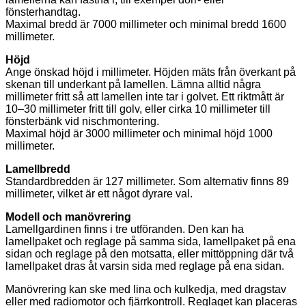
fönsterhandtag.
Maximal bredd är 7000 millimeter och minimal bredd 1600
millimeter.
Höjd
Ange önskad höjd i millimeter. Höjden mäts från överkant på
skenan till underkant på lamellen. Lämna alltid några
millimeter fritt så att lamellen inte tar i golvet. Ett riktmått är
10–30 millimeter fritt till golv, eller cirka 10 millimeter till
fönsterbänk vid nischmontering.
Maximal höjd är 3000 millimeter och minimal höjd 1000
millimeter.
Lamellbredd
Standardbredden är 127 millimeter. Som alternativ finns 89
millimeter, vilket är ett något dyrare val.
Modell och manövrering
Lamellgardinen finns i tre utföranden. Den kan ha
lamellpaket och reglage på samma sida, lamellpaket på ena
sidan och reglage på den motsatta, eller mittöppning där två
lamellpaket dras åt varsin sida med reglage på ena sidan.
Manövrering kan ske med lina och kulkedja, med dragstav
eller med radiomotor och fjärrkontroll. Reglaget kan placeras