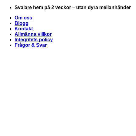
Skip
Svalare hem på 2 veckor – utan dyra mellanhänder
to
Om oss
content
Blogg
Kontakt
Allmänna villkor
Integritets policy
Frågor & Svar