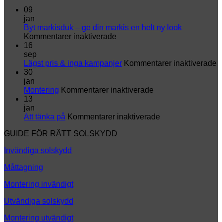
09
jan
Byt markisduk – ge din markis en helt ny look
för
Kommentarer inaktiverade
Byt
16
markisduk
sep
–
fö
Lägst pris & inga kampanjer
Kommentarer inaktiverade
ge
L
30
din
p
jan
markis
för
&
Montering
Kommentarer inaktiverade
en
Montering
i
13
helt
k
jan
ny
för
Att tänka på
Kommentarer inaktiverade
look
Att
GUIDE FÖR RÄTT SOLSKYDD
tänka
på
Invändiga solskydd
Måttagning
Montering invändigt
Utvändiga solskydd
Montering utvändigt