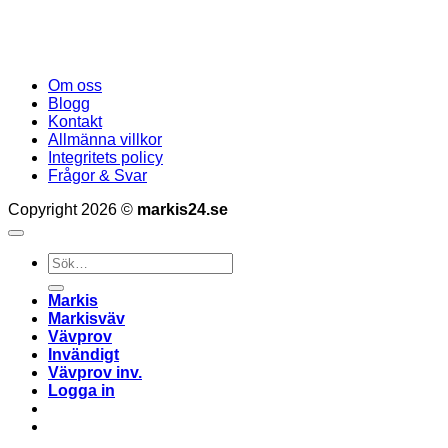
Om oss
Blogg
Kontakt
Allmänna villkor
Integritets policy
Frågor & Svar
Copyright 2026 ©
markis24.se
Sök
efter:
Markis
Markisväv
Vävprov
Invändigt
Vävprov inv.
Logga in