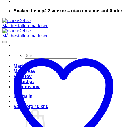
Svalare hem på 2 veckor – utan dyra mellanhänder
Sök
efter:
Markis
Markisväv
Vävprov
Invändigt
Vävprov inv.
Logga in
Varukorg /
0
kr
0