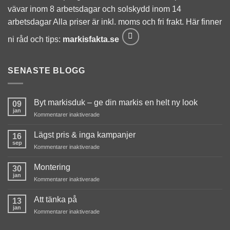
du nekar de
vävar inom 8 arbetsdagar och solskydd inom 14
här kakorna
kommer viss
arbetsdagar Alla priser är inkl. moms och fri frakt. Här finner
funktionalitet
att försvinna
ni råd och tips:
markisfakta.se
från
hemsidan.
SENASTE BLOGG
Marknadsföring
Genom att dela
Byt markisduk – ge din markis en helt ny look
09
med dig av dina
jan
för
Kommentarer inaktiverade
intressen och ditt
Byt
beteende när du
markisduk
Lägst pris & inga kampanjer
16
surfar ökar du
–
sep
chansen att få se
för
Kommentarer inaktiverade
ge
personligt
Lägst
din
anpassat
pris
Montering
markis
30
innehåll och
&
jan
en
för
Kommentarer inaktiverade
inga
erbjudanden.
helt
Montering
kampanjer
ny
Att tänka på
13
look
jan
för
Kommentarer inaktiverade
Att
tänka