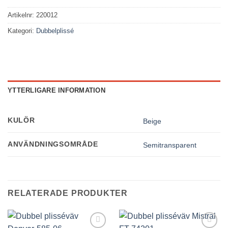
Artikelnr:
220012
Kategori:
Dubbelplissé
YTTERLIGARE INFORMATION
KULÖR
Beige
Nödvändiga
ANVÄNDNINGSOMRÅDE
Semitransparent
Dessa kakor
går inte att
välja bort. De
behövs för att
hemsidan
RELATERADE PRODUKTER
över huvud
taget ska
fungera.