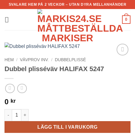
Skip
SVALARE HEM PÅ 2 VECKOR – UTAN DYRA MELLANHÄNDER
to
content
0
HEM
/
VÄVPROV INV.
/
DUBBELPLISSÉ
Add to
Wishlist
Dubbel plisséväv HALIFAX 5247
0
kr
Dubbel plisséväv HALIFAX 5247 mängd
LÄGG TILL I VARUKORG