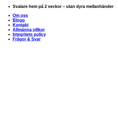
Skip
Svalare hem på 2 veckor – utan dyra mellanhänder
to
Om oss
content
Blogg
Kontakt
Allmänna villkor
Integritets policy
Frågor & Svar