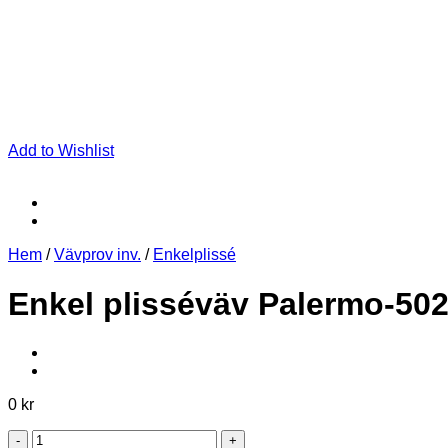
Add to Wishlist
Hem
/
Vävprov inv.
/
Enkelplissé
Enkel plisséväv Palermo-50
0
kr
Enkel