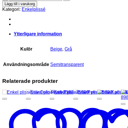
plisséväv
Lägg till i varukorg
Palermo-
Kategori:
Enkelplissé
5026
mängd
Ytterligare information
Kulör
Beige
,
Grå
Användningsområde
Semitransparent
Relaterade produkter