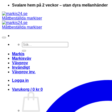
Svalare hem på 2 veckor – utan dyra mellanhänder
Sök
efter:
Markis
Markisväv
Vävprov
Invändigt
Vävprov inv.
Logga in
Varukorg /
0
kr
0