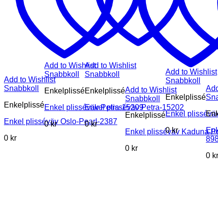
Add to Wishlist
Add to Wishlist
Add to Wishlist
Snabbkoll
Snabbkoll
Add to Wishlist
Snabbkoll
Snabbkoll
Add
Add to Wishlist
Enkelplissé
Enkelplissé
Enkelplissé
Sna
Snabbkoll
Enkelplissé
Enkel plisséväv Petra-15209
Enkel plisséväv Petra-15202
Enkel plissév
Enk
Enkelplissé
Enkel plisséväv Oslo-Pearl-2387
0
kr
0
kr
0
kr
Enk
Enkel plisséväv Kaduna P
0
kr
89
0
kr
0
k