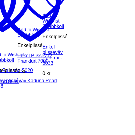
Add to
Wishlist
Snabbkoll
Add to Wishlist
Snabbkoll
Enkelplissé
Enkelplissé
Enkel
plisséväv
 to Wishlist
Enkel Plisséväv
Palermo-
bbkoll
Frankfurt 7000
5033
äv Palermo-5020
elplissé
0
kr
0
kr
el plisséväv Kaduna Pearl
earl 8981
88
r