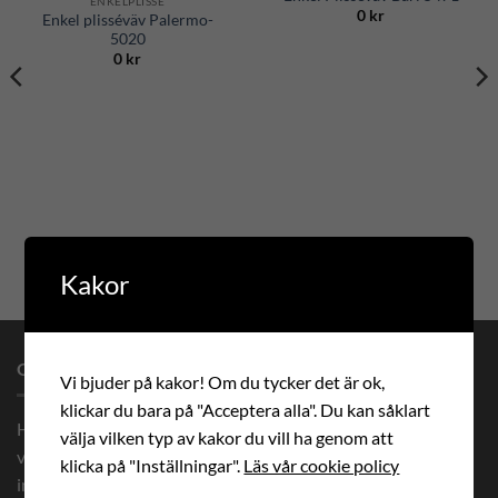
ENKELPLISSÉ
0
kr
Enkel plisséväv Palermo-
5020
0
kr
Kakor
OM OSS
Vi bjuder på kakor! Om du tycker det är ok,
klickar du bara på "Acceptera alla". Du kan såklart
Hos oss beställer du måttanpassade premium solskydd och
välja vilken typ av kakor du vill ha genom att
vävar med prisgaranti. Vi levererar måttanpassade vävar
klicka på "Inställningar".
Läs vår cookie policy
inom 8 arbetsdagar och solskydd inom 14 arbetsdagar Alla