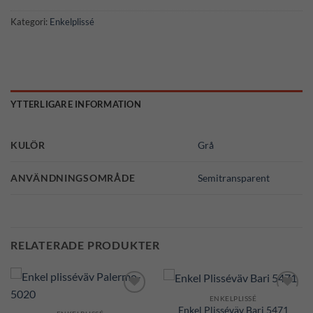
Kategori:
Enkelplissé
YTTERLIGARE INFORMATION
KULÖR
Grå
ANVÄNDNINGSOMRÅDE
Semitransparent
RELATERADE PRODUKTER
ENKELPLISSÉ
Add to
Add to
Enkel Plisséväv Bari 5471
Wishlist
Wishlist