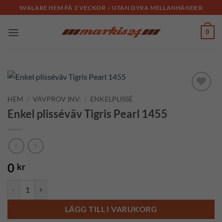
Skip
SVALARE HEM PÅ 2 VECKOR – UTAN DYRA MELLANHÄNDER
to
content
0
HEM
/
VÄVPROV INV.
/
ENKELPLISSÉ
Add to
Wishlist
Enkel plisséväv Tigris Pearl 1455
0
kr
Enkel plisséväv Tigris Pearl 1455 mängd
LÄGG TILL I VARUKORG