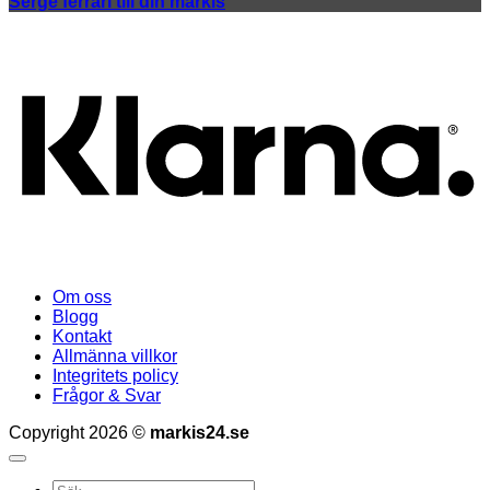
Serge ferrari till din markis
K
Om oss
Blogg
Kontakt
Allmänna villkor
Integritets policy
Frågor & Svar
Copyright 2026 ©
markis24.se
Sök