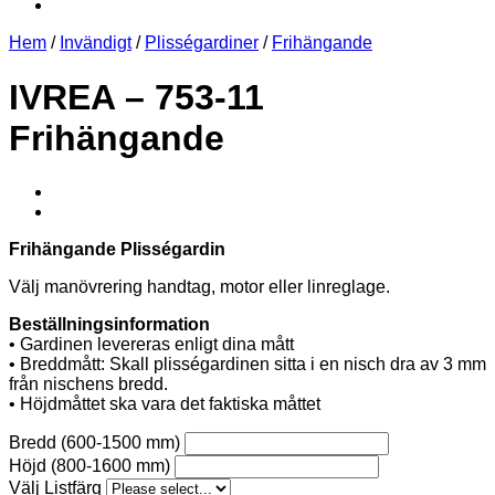
Hem
/
Invändigt
/
Plisségardiner
/
Frihängande
IVREA – 753-11
Frihängande
Frihängande Plisségardin
Välj manövrering handtag, motor eller linreglage.
Beställningsinformation
• Gardinen levereras enligt dina mått
• Breddmått: Skall plisségardinen sitta i en nisch dra av 3 mm
från nischens bredd.
• Höjdmåttet ska vara det faktiska måttet
Bredd (600-1500 mm)
Höjd (800-1600 mm)
Välj Listfärg