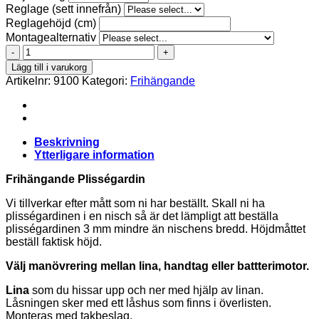
Reglage (sett innefrån)
Reglagehöjd (cm)
Montagealternativ
IVREA
-
Lägg till i varukorg
753-
Artikelnr:
9100
Kategori:
Frihängande
11
Frihängande
mängd
Beskrivning
Ytterligare information
Frihängande Plisségardin
Vi tillverkar efter mått som ni har beställt. Skall ni ha
plisségardinen i en nisch så är det lämpligt att beställa
plisségardinen 3 mm mindre än nischens bredd. Höjdmåttet
beställ faktisk höjd.
Välj manövrering mellan lina, handtag eller battterimotor.
Lina
som du hissar upp och ner med hjälp av linan.
Låsningen sker med ett låshus som finns i överlisten.
Monteras med takbeslag.