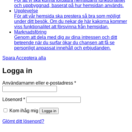
För att vi ska kunna förbättra hemsidans funktionalitet
och uppbyggnad, baserat på hur hemsidan används.
Upplevelse
För att vår hemsida ska prestera så bra som möjligt
under ditt besök. Om du nekar de här kakorna kommer
viss funktionalitet att försvinna från hemsidan.
Marknadsföring
Genom att dela med dig av dina intressen och ditt
beteende när du surfar ökar du chansen att få se
personligt anpassat innehåll och erbjudanden.
Spara
Acceptera alla
Logga in
Obligatoriskt
Användarnamn eller e-postadress
*
Obligatoriskt
Lösenord
*
Kom ihåg mig
Logga in
Glömt ditt lösenord?