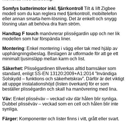
Somfys batterimotor inkl. fjärrkontroll
Tilt & lift Zigbee
modell som du kan reglera med fjärrkontroll, mobiltelefon
eller annan smarta-hem-lösning. Det är enkelt och snygg
lösning utan att behöva dra fram ström.
Handtag F touch
manövrerar plisségardin upp och ner lik
modellen som har förspända liner.
Montering
: Enkel montering i vägg eller tak med hjälp av
upphängningsbeslag. Beslagen är utformade för att ge ett
minimalt ljusinsläpp mellan karm och list.
Säkerhet:
Plisségardinen tillverkas alltid barnsäker som
standard, enligt SS-EN 13120:2009+A1:2014 ”Invändiga
Solskydd – funktions och säkerhetskrav”. Därför är det viktigt
att uppge instalationshöjd (listen överkant) för er som
beställer plisségardin och skall ha manövrering med lina.
Väv:
Enkel plisséväv – veckad väv där hålen blir synliga.
Dubbel plisséväv – veckad som en cell och hålen blir inte
synliga.
Färger:
Komponenter och lister finns i vitt, grått eller svart.