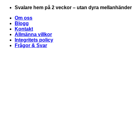
Skip
Svalare hem på 2 veckor – utan dyra mellanhänder
to
Om oss
content
Blogg
Kontakt
Allmänna villkor
Integritets policy
Frågor & Svar