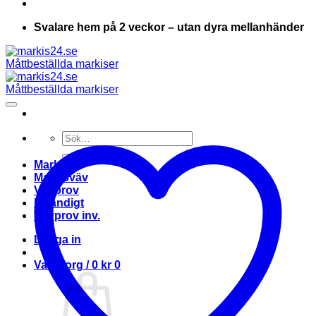
Svalare hem på 2 veckor – utan dyra mellanhänder
Sök
efter:
Markis
Markisväv
Vävprov
Invändigt
Vävprov inv.
Logga in
Varukorg /
0
kr
0