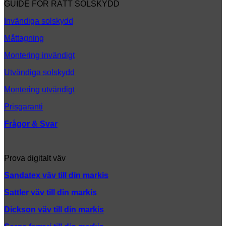
GUIDE FÖR RÄTT SOLSKYDD
tänka
på
Invändiga solskydd
Måttagning
Montering invändigt
Utvändiga solskydd
Montering utvändigt
Prisgaranti
Frågor & Svar
Prova digitalt väv
Sandatex väv till din
markis
Sattler väv till din markis
Dickson väv till din markis