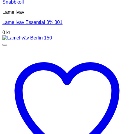
Snabbkoll
Lamellväv
Lamellväv Essential 3% 301
0
kr