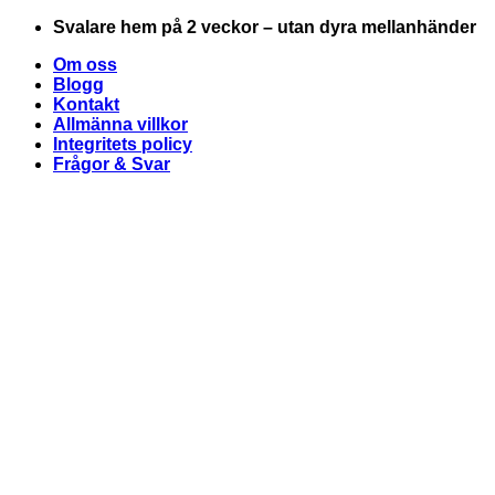
Skip
Svalare hem på 2 veckor – utan dyra mellanhänder
to
Om oss
content
Blogg
Kontakt
Allmänna villkor
Integritets policy
Frågor & Svar