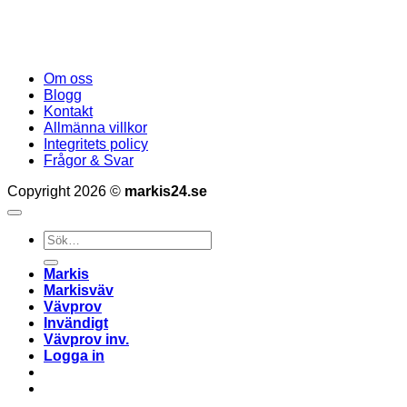
Om oss
Blogg
Kontakt
Allmänna villkor
Integritets policy
Frågor & Svar
Copyright 2026 ©
markis24.se
Sök
efter:
Markis
Markisväv
Vävprov
Invändigt
Vävprov inv.
Logga in