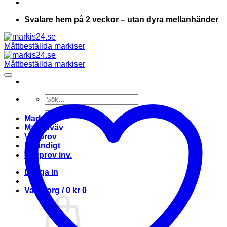
Svalare hem på 2 veckor – utan dyra mellanhänder
Sök
efter:
Markis
Markisväv
Vävprov
Invändigt
Vävprov inv.
Logga in
Varukorg /
0
kr
0