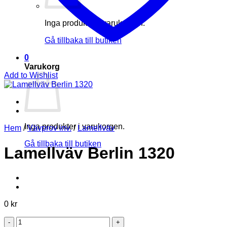
Inga produkter i varukorgen.
Gå tillbaka till butiken
0
Varukorg
Add to Wishlist
Inga produkter i varukorgen.
Hem
/
Vävprov inv.
/
Lamellväv
Gå tillbaka till butiken
Lamellväv Berlin 1320
0
kr
Lamellväv