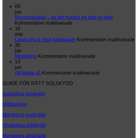
09
jan
Byt markisduk – ge din markis en helt ny look
för
Kommentarer inaktiverade
Byt
16
markisduk
sep
–
fö
Lägst pris & inga kampanjer
Kommentarer inaktiverade
ge
L
30
din
p
jan
markis
för
&
Montering
Kommentarer inaktiverade
en
Montering
i
13
helt
k
jan
ny
för
Att tänka på
Kommentarer inaktiverade
look
Att
GUIDE FÖR RÄTT SOLSKYDD
tänka
på
Invändiga solskydd
Måttagning
Montering invändigt
Utvändiga solskydd
Montering utvändigt