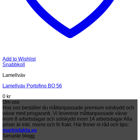
Add to Wishlist
Snabbkoll
Lamellväv
Lamellväv Portofino BO 56
0
kr
Om oss
Hos oss beställer du måttanpassade premium solskydd och
vävar med prisgaranti. Vi levererar måttanpassade vävar
inom 8 arbetsdagar och solskydd inom 14 arbetsdagar Alla
priser är inkl. moms och fri frakt. Här finner ni råd och tips:
markisfakta.se
Senaste blogg