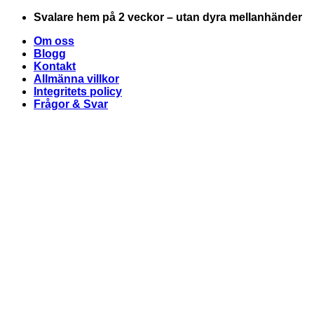
Skip
Svalare hem på 2 veckor – utan dyra mellanhänder
to
Om oss
content
Blogg
Kontakt
Allmänna villkor
Integritets policy
Frågor & Svar