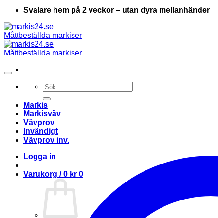
Svalare hem på 2 veckor – utan dyra mellanhänder
Sök
efter:
Markis
Markisväv
Vävprov
Invändigt
Vävprov inv.
Logga in
Varukorg /
0
kr
0