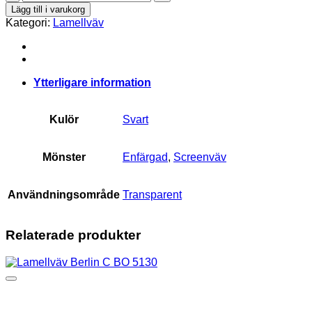
Essential
Lägg till i varukorg
3%
Kategori:
Lamellväv
306
mängd
Ytterligare information
Kulör
Svart
Mönster
Enfärgad
,
Screenväv
Användningsområde
Transparent
Relaterade produkter