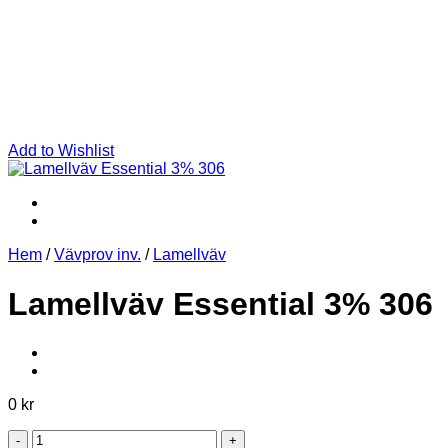
Add to Wishlist
Hem
/
Vävprov inv.
/
Lamellväv
Lamellväv Essential 3% 306
0
kr
Lamellväv