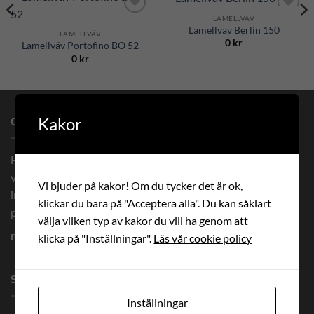
LAMELLVÄV
Add to
Add to
Lamellväv Berlin 150
Wishlist
Wishlist
LAMELLVÄV
0
kr
Lamellväv Portofino BO 52
0
kr
Kakor
OM OSS
Hos oss beställer du måttanpassade premium solskydd och
vävar med prisgaranti. Vi levererar måttanpassade vävar
Vi bjuder på kakor! Om du tycker det är ok,
inom 8 arbetsdagar och solskydd inom 14 arbetsdagar Alla
klickar du bara på "Acceptera alla". Du kan såklart
priser är inkl. moms och fri frakt. Här finner ni råd och tips:
välja vilken typ av kakor du vill ha genom att
markisfakta.se
klicka på "Inställningar".
Läs vår cookie policy
SENASTE BLOGG
Inställningar