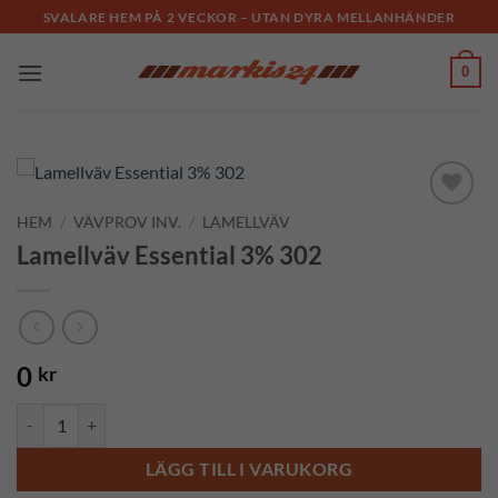
Skip
SVALARE HEM PÅ 2 VECKOR – UTAN DYRA MELLANHÄNDER
to
content
0
HEM
/
VÄVPROV INV.
/
LAMELLVÄV
Add to
Wishlist
Lamellväv Essential 3% 302
0
kr
Lamellväv Essential 3% 302 mängd
LÄGG TILL I VARUKORG