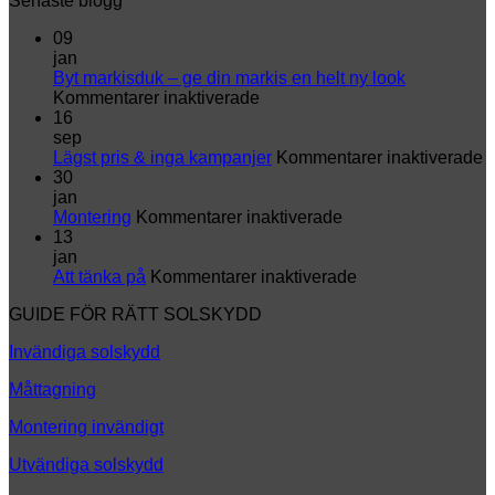
Senaste blogg
09
jan
Byt markisduk – ge din markis en helt ny look
för
Kommentarer inaktiverade
Byt
16
markisduk
sep
–
fö
Lägst pris & inga kampanjer
Kommentarer inaktiverade
ge
L
30
din
p
jan
markis
för
&
Montering
Kommentarer inaktiverade
en
Montering
i
13
helt
k
jan
ny
för
Att tänka på
Kommentarer inaktiverade
look
Att
GUIDE FÖR RÄTT SOLSKYDD
tänka
på
Invändiga solskydd
Måttagning
Montering invändigt
Utvändiga solskydd