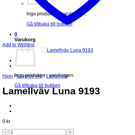
Inga produkter i varukorgen.
Gå tillbaka till butiken
0
Varukorg
Add to Wishlist
Inga produkter i varukorgen.
Hem
/
Vävprov inv.
/
Lamellväv
Gå tillbaka till butiken
Lamellväv Luna 9193
0
kr
Lamellväv