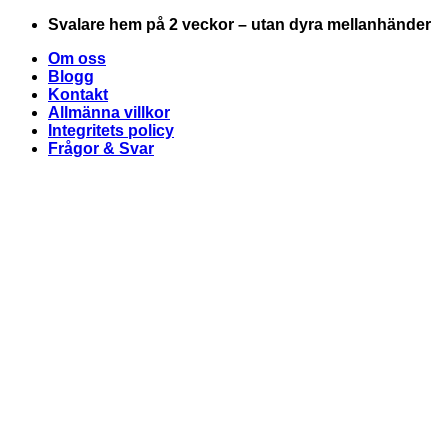
Skip
Svalare hem på 2 veckor – utan dyra mellanhänder
to
Om oss
content
Blogg
Kontakt
Allmänna villkor
Integritets policy
Frågor & Svar