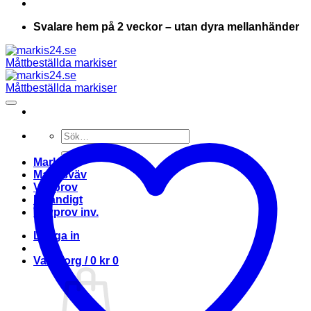
Svalare hem på 2 veckor – utan dyra mellanhänder
Sök
efter:
Markis
Markisväv
Vävprov
Invändigt
Vävprov inv.
Logga in
Varukorg /
0
kr
0