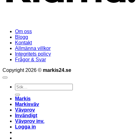
Om oss
Blogg
Kontakt
Allmänna villkor
Integritets policy
Frågor & Svar
Copyright 2026 ©
markis24.se
Sök
efter:
Markis
Markisväv
Vävprov
Invändigt
Vävprov inv.
Logga in