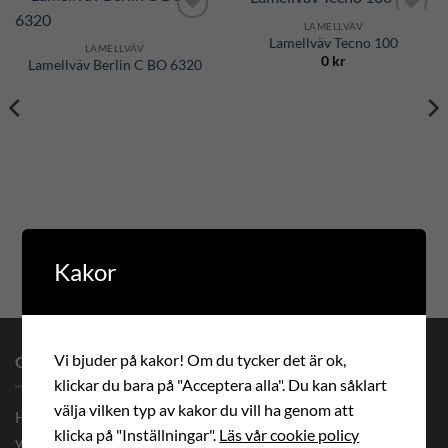
LAMELLVÄV
Add to
Add to
Lamellväv Tecno 100
Wishlist
Wishlist
LAMELLVÄV
0
kr
Lamellväv Berlin C BO 6320
Kakor
Vi bjuder på kakor! Om du tycker det är ok,
OM OSS
klickar du bara på "Acceptera alla". Du kan såklart
välja vilken typ av kakor du vill ha genom att
Hos oss beställer du måttanpassade premium solskydd och
klicka på "Inställningar".
Läs vår cookie policy
vävar med prisgaranti. Vi levererar måttanpassade vävar