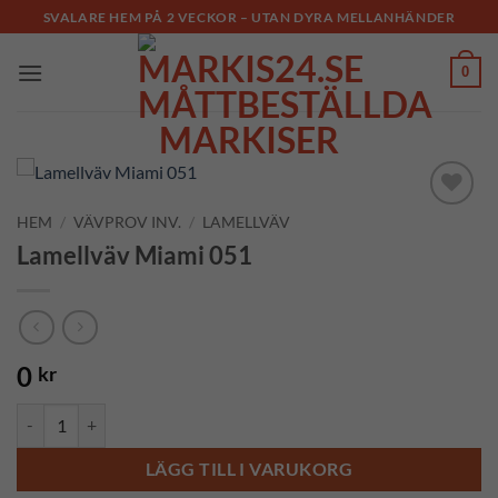
Skip
SVALARE HEM PÅ 2 VECKOR – UTAN DYRA MELLANHÄNDER
to
content
0
HEM
/
VÄVPROV INV.
/
LAMELLVÄV
Add to
Wishlist
Lamellväv Miami 051
0
kr
Lamellväv Miami 051 mängd
LÄGG TILL I VARUKORG