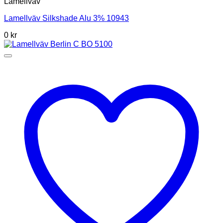
Lamellväv
Lamellväv Silkshade Alu 3% 10943
0
kr