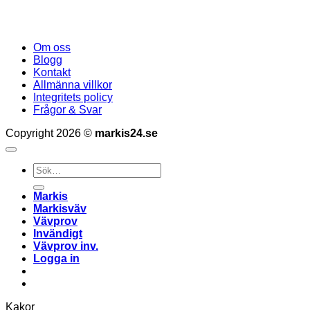
Om oss
Blogg
Kontakt
Allmänna villkor
Integritets policy
Frågor & Svar
Copyright 2026 ©
markis24.se
Sök
efter:
Markis
Markisväv
Vävprov
Invändigt
Vävprov inv.
Logga in
Kakor