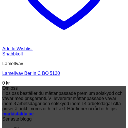
Add to Wishlist
Snabbkoll
Lamellväv
Lamellväv Berlin C BO 5130
0
kr
Om oss
Hos oss beställer du måttanpassade premium solskydd och
vävar med prisgaranti. Vi levererar måttanpassade vävar
inom 8 arbetsdagar och solskydd inom 14 arbetsdagar Alla
priser är inkl. moms och fri frakt. Här finner ni råd och tips:
markisfakta.se
Senaste blogg