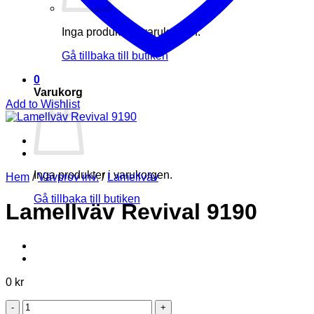
Inga produkter i varukorgen.
Gå tillbaka till butiken
0
Varukorg
Add to Wishlist
Inga produkter i varukorgen.
Hem
/
Vävprov inv.
/
Lamellväv
Gå tillbaka till butiken
Lamellväv Revival 9190
0
kr
Lamellväv