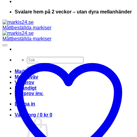
Svalare hem på 2 veckor – utan dyra mellanhänder
Sök
efter:
Markis
Markisväv
Vävprov
Invändigt
Vävprov inv.
Logga in
Varukorg /
0
kr
0