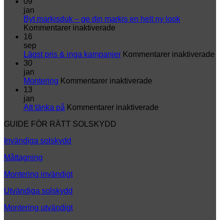
09
jan
Byt markisduk – ge din markis en helt ny look
för
Kommentarer inaktiverade
Byt
16
markisduk
sep
–
fö
Lägst pris & inga kampanjer
Kommentarer inaktiverade
ge
L
30
din
p
jan
markis
för
&
Montering
Kommentarer inaktiverade
en
Montering
i
13
helt
k
jan
ny
för
Att tänka på
Kommentarer inaktiverade
look
Att
GUIDE FÖR RÄTT SOLSKYDD
tänka
på
Invändiga solskydd
Måttagning
Montering invändigt
Utvändiga solskydd
Montering utvändigt