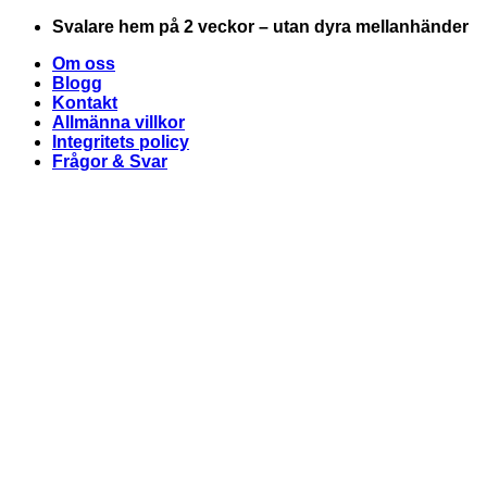
Skip
Svalare hem på 2 veckor – utan dyra mellanhänder
to
Om oss
content
Blogg
Kontakt
Allmänna villkor
Integritets policy
Frågor & Svar