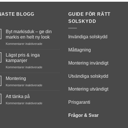
NASTE BLOGG
GUIDE FÖR RÄTT
SOLSKYDD
Byt markisduk – ge din
Invändiga solskydd
markis en helt ny look
för
Kommentarer inaktiverade
Byt
Måttagning
markisduk
Lägst pris & inga
–
kampanjer
Montering invändigt
ge
för
Kommentarer inaktiverade
din
Lägst
markis
Utvändiga solskydd
pris
en
Montering
&
helt
för
Kommentarer inaktiverade
inga
ny
Montering utvändigt
Montering
kampanjer
look
Att tänka på
Prisgaranti
för
Kommentarer inaktiverade
Att
tänka
Frågor & Svar
på