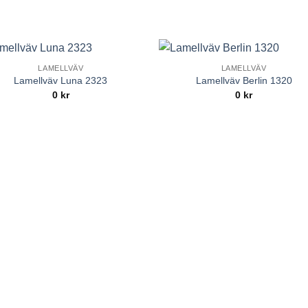
LAMELLVÄV
LAMELLVÄV
Add to
Add 
Lamellväv Luna 2323
Lamellväv Berlin 1320
Wishlist
Wishl
0
kr
0
kr