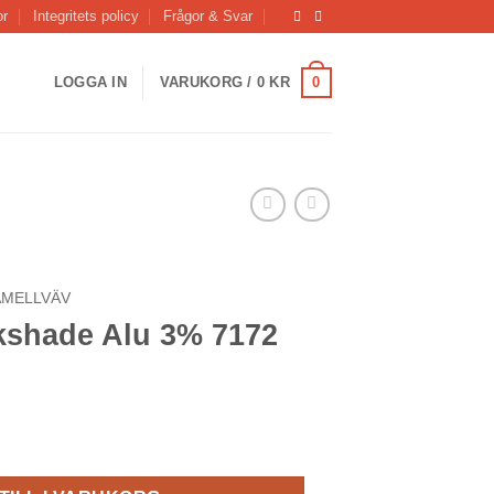
or
Integritets policy
Frågor & Svar
0
LOGGA IN
VARUKORG /
0
KR
AMELLVÄV
kshade Alu 3% 7172
3% 7172 mängd