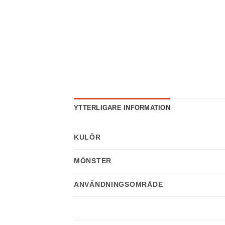
YTTERLIGARE INFORMATION
KULÖR
Nödvändiga
Dessa kakor
går inte att
MÖNSTER
välja bort. De
behövs för att
hemsidan
ANVÄNDNINGSOMRÅDE
över huvud
taget ska
fungera.