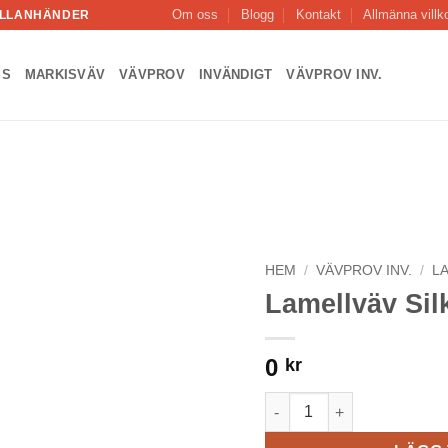
Om oss
Blogg
Kontakt
Allmänna villk
MELLANHÄNDER
IS
MARKISVÄV
VÄVPROV
INVÄNDIGT
VÄVPROV INV.
Add to
Wishlist
HEM
/
VÄVPROV INV.
/
L
Lamellväv Sil
0
kr
Lamellväv Silkshade Alu 