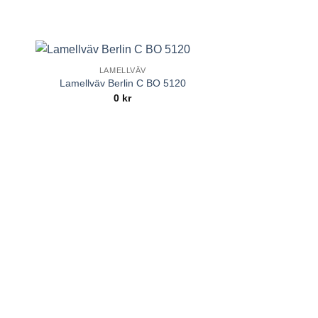
LAMELLVÄV
to
Add to
Lamellväv Berlin C BO 5120
ist
Wishlist
0
kr
LAMEL
Lamellväv Esse
0
k