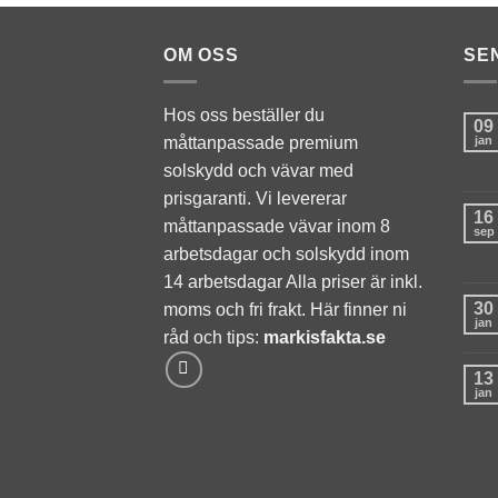
du nekar de
här kakorna
kommer viss
OM OSS
SE
funktionalitet
att försvinna
från
Hos oss beställer du
hemsidan.
09
måttanpassade premium
jan
solskydd och vävar med
Marknadsföring
prisgaranti. Vi levererar
Genom att dela
16
måttanpassade vävar inom 8
sep
med dig av dina
arbetsdagar och solskydd inom
intressen och ditt
beteende när du
14 arbetsdagar Alla priser är inkl.
surfar ökar du
30
moms och fri frakt. Här finner ni
chansen att få se
jan
personligt
råd och tips:
markisfakta.se
anpassat
innehåll och
13
erbjudanden.
jan