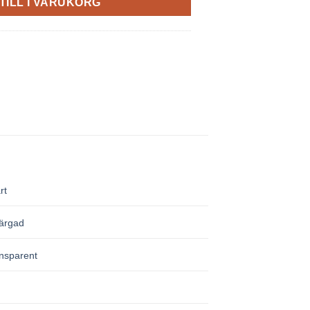
TILL I VARUKORG
rt
ärgad
nsparent