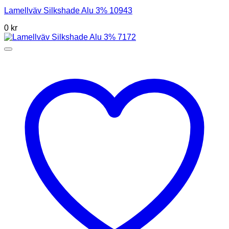
Lamellväv Silkshade Alu 3% 10943
0
kr