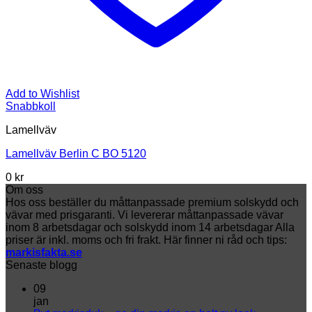
Add to Wishlist
Snabbkoll
Lamellväv
Lamellväv Berlin C BO 5120
0
kr
Om oss
Hos oss beställer du måttanpassade premium solskydd och
vävar med prisgaranti. Vi levererar måttanpassade vävar
inom 8 arbetsdagar och solskydd inom 14 arbetsdagar Alla
priser är inkl. moms och fri frakt. Här finner ni råd och tips:
markisfakta.se
Senaste blogg
09
jan