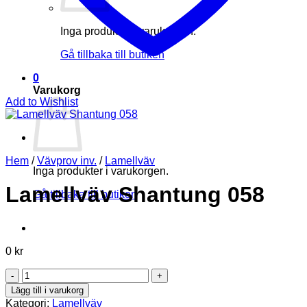
Inga produkter i varukorgen.
Gå tillbaka till butiken
0
Varukorg
Add to Wishlist
Hem
/
Vävprov inv.
/
Lamellväv
Inga produkter i varukorgen.
Lamellväv Shantung 058
Gå tillbaka till butiken
0
kr
Lamellväv
Shantung
Lägg till i varukorg
058
Kategori:
Lamellväv