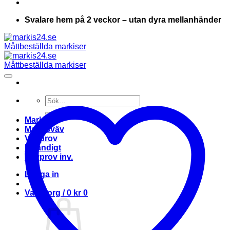
Svalare hem på 2 veckor – utan dyra mellanhänder
Sök
efter:
Markis
Markisväv
Vävprov
Invändigt
Vävprov inv.
Logga in
Varukorg /
0
kr
0