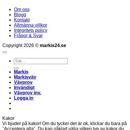
Om oss
Blogg
Kontakt
Allmänna villkor
Integritets policy
Frågor & Svar
Copyright 2026 ©
markis24.se
Sök
efter:
Markis
Markisväv
Vävprov
Invändigt
Vävprov inv.
Logga in
Kakor
Vi bjuder på kakor! Om du tycker det är ok, klickar du bara på
"Acceptera alla". Du kan såklart välja vilken typ av kakor du