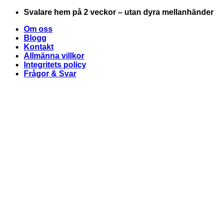
Skip
Svalare hem på 2 veckor – utan dyra mellanhänder
to
Om oss
content
Blogg
Kontakt
Allmänna villkor
Integritets policy
Frågor & Svar