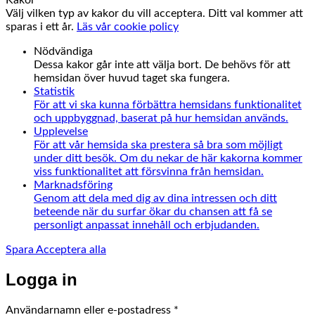
Välj vilken typ av kakor du vill acceptera. Ditt val kommer att
sparas i ett år.
Läs vår cookie policy
Nödvändiga
Dessa kakor går inte att välja bort. De behövs för att
hemsidan över huvud taget ska fungera.
Statistik
För att vi ska kunna förbättra hemsidans funktionalitet
och uppbyggnad, baserat på hur hemsidan används.
Upplevelse
För att vår hemsida ska prestera så bra som möjligt
under ditt besök. Om du nekar de här kakorna kommer
viss funktionalitet att försvinna från hemsidan.
Marknadsföring
Genom att dela med dig av dina intressen och ditt
beteende när du surfar ökar du chansen att få se
personligt anpassat innehåll och erbjudanden.
Spara
Acceptera alla
Logga in
Obligatoriskt
Användarnamn eller e-postadress
*