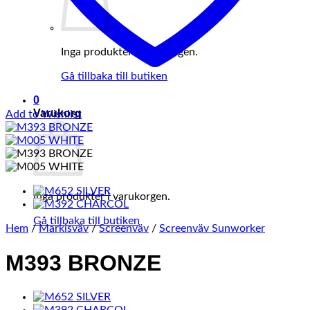
Inga produkter i varukorgen.
Gå tillbaka till butiken
0
Varukorg
Add to Wishlist
Inga produkter i varukorgen.
Gå tillbaka till butiken
Hem
/
Markisväv
/
Screenväv
/
Screenväv Sunworker
M393 BRONZE