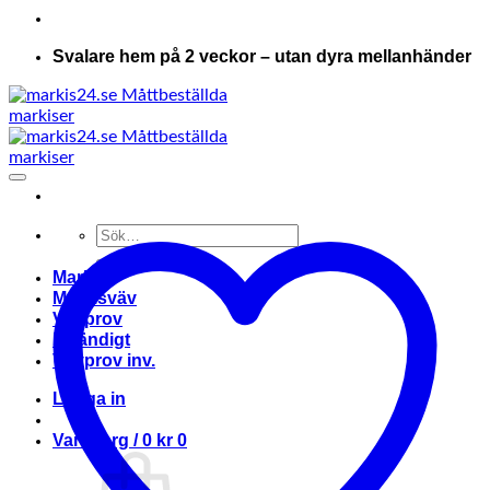
Svalare hem på 2 veckor – utan dyra mellanhänder
Sök
efter:
Markis
Markisväv
Vävprov
Invändigt
Vävprov inv.
Logga in
Varukorg /
0
kr
0