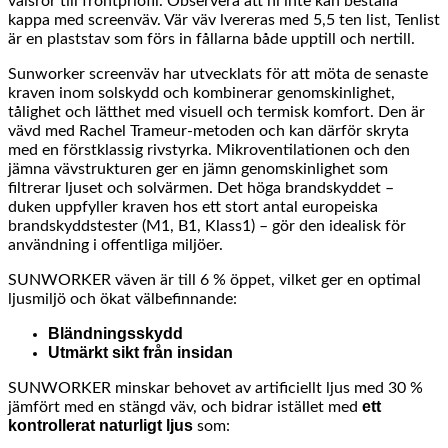
valsrör till frontpriofil. Observera att ni inte kan beställa
kappa med screenväv. Vär väv lvereras med 5,5 ten list, Tenlist
är en plaststav som förs in fållarna både upptill och nertill.
Sunworker screenväv har utvecklats för att möta de senaste
kraven inom solskydd och kombinerar genomskinlighet,
tålighet och lätthet med visuell och termisk komfort. Den är
vävd med Rachel Trameur-metoden och kan därför skryta
med en förstklassig rivstyrka. Mikroventilationen och den
jämna vävstrukturen ger en jämn genomskinlighet som
filtrerar ljuset och solvärmen. Det höga brandskyddet –
duken uppfyller kraven hos ett stort antal europeiska
brandskyddstester (M1, B1, Klass1) – gör den idealisk för
användning i offentliga miljöer.
SUNWORKER väven är till 6 % öppet, vilket ger en optimal
ljusmiljö och ökat välbefinnande:
Bländningsskydd
Utmärkt sikt från insidan
SUNWORKER minskar behovet av artificiellt ljus med 30 %
ett
jämfört med en stängd väv, och bidrar istället med
kontrollerat naturligt ljus
som: