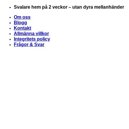
Skip
Svalare hem på 2 veckor – utan dyra mellanhänder
to
Om oss
content
Blogg
Kontakt
Allmänna villkor
Integritets policy
Frågor & Svar