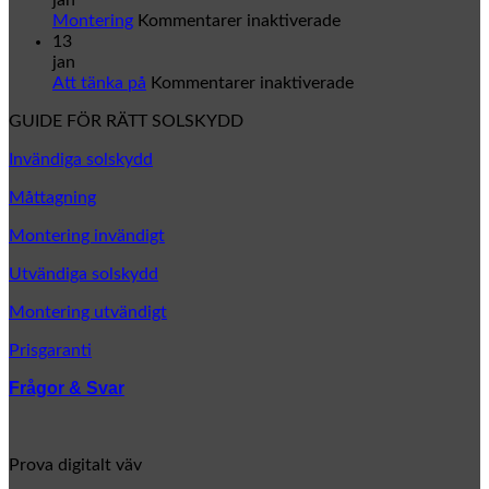
markis
för
&
Montering
Kommentarer inaktiverade
en
Montering
in
13
helt
ka
jan
ny
för
Att tänka på
Kommentarer inaktiverade
look
Att
GUIDE FÖR RÄTT SOLSKYDD
tänka
på
Invändiga solskydd
Måttagning
Montering invändigt
Utvändiga solskydd
Montering utvändigt
Prisgaranti
Frågor & Svar
Prova digitalt väv