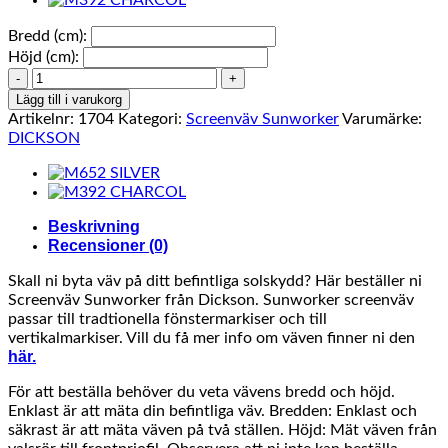
Bredd (cm):
Höjd (cm):
M393
BRONZE
Lägg till i varukorg
mängd
Artikelnr:
1704
Kategori:
Screenväv Sunworker
Varumärke:
DICKSON
Beskrivning
Recensioner (0)
Skall ni byta väv på ditt befintliga solskydd? Här beställer ni
Screenväv Sunworker från Dickson. Sunworker screenväv
passar till tradtionella fönstermarkiser och till
vertikalmarkiser. Vill du få mer info om väven finner ni den
här.
För att beställa behöver du veta vävens bredd och höjd.
Enklast är att mäta din befintliga väv. Bredden: Enklast och
säkrast är att mäta väven på två ställen. Höjd: Mät väven från