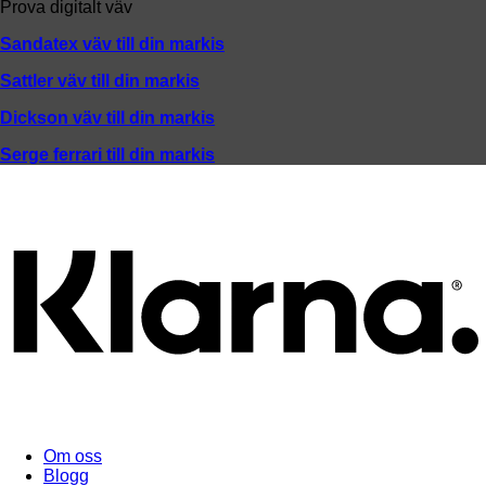
Prova digitalt väv
Sandatex väv till din
markis
Sattler väv till din markis
Dickson väv till din markis
Serge ferrari till din markis
Om oss
Blogg