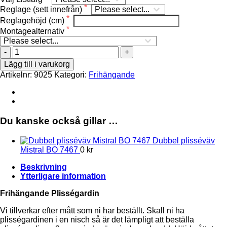
Reglage (sett innefrån)
Reglagehöjd (cm)
Montagealternativ
Mistral
BO
Lägg till i varukorg
7467
Artikelnr:
9025
Kategori:
Frihängande
Frihängande
mängd
Du kanske också gillar …
Dubbel plisséväv
Mistral BO 7467
0
kr
Beskrivning
Ytterligare information
Frihängande Plisségardin
Vi tillverkar efter mått som ni har beställt. Skall ni ha
plisségardinen i en nisch så är det lämpligt att beställa