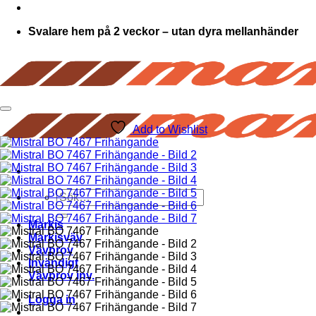
Svalare hem på 2 veckor – utan dyra mellanhänder
Add to Wishlist
Sök
efter:
Markis
Markisväv
Vävprov
Invändigt
Vävprov inv.
Logga in