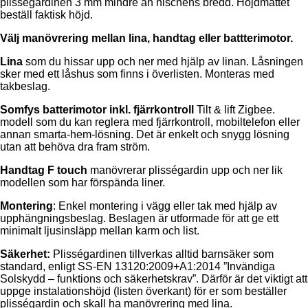
plisségardinen 3 mm mindre än nischens bredd. Höjdmåttet
beställ faktisk höjd.
Välj manövrering mellan lina, handtag eller battterimotor.
Lina
som du hissar upp och ner med hjälp av linan. Låsningen
sker med ett låshus som finns i överlisten. Monteras med
takbeslag.
Somfys batterimotor inkl. fjärrkontroll
Tilt & lift Zigbee.
modell som du kan reglera med fjärrkontroll, mobiltelefon eller
annan smarta-hem-lösning. Det är enkelt och snygg lösning
utan att behöva dra fram ström.
Handtag F touch
manövrerar plisségardin upp och ner lik
modellen som har förspända liner.
Montering
: Enkel montering i vägg eller tak med hjälp av
upphängningsbeslag. Beslagen är utformade för att ge ett
minimalt ljusinsläpp mellan karm och list.
Säkerhet:
Plisségardinen tillverkas alltid barnsäker som
standard, enligt SS-EN 13120:2009+A1:2014 ”Invändiga
Solskydd – funktions och säkerhetskrav”. Därför är det viktigt att
uppge instalationshöjd (listen överkant) för er som beställer
plisségardin och skall ha manövrering med lina.