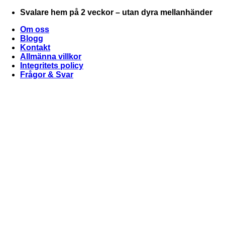
Skip
Svalare hem på 2 veckor – utan dyra mellanhänder
to
Om oss
content
Blogg
Kontakt
Allmänna villkor
Integritets policy
Frågor & Svar