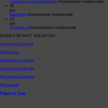
–
för
Lägst pris & inga kampanjer
Kommentarer inaktiverade
ge
Lä
30
din
pri
jan
markis
för
&
Montering
Kommentarer inaktiverade
en
Montering
in
13
helt
ka
jan
ny
för
Att tänka på
Kommentarer inaktiverade
look
Att
GUIDE FÖR RÄTT SOLSKYDD
tänka
på
Invändiga solskydd
Måttagning
Montering invändigt
Utvändiga solskydd
Montering utvändigt
Prisgaranti
Frågor & Svar