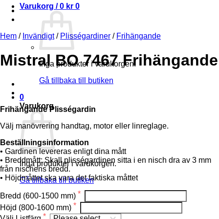
Varukorg /
0
kr
0
Hem
/
Invändigt
/
Plisségardiner
/
Frihängande
Mistral BO 7467 Frihängande
Inga produkter i varukorgen.
Gå tillbaka till butiken
0
Varukorg
Frihängande Plisségardin
Välj manövrering handtag, motor eller linreglage.
Beställningsinformation
• Gardinen levereras enligt dina mått
• Breddmått: Skall plisségardinen sitta i en nisch dra av 3 mm
Inga produkter i varukorgen.
från nischens bredd.
• Höjdmåttet ska vara det faktiska måttet
Gå tillbaka till butiken
Bredd (600-1500 mm)
Höjd (800-1600 mm)
Välj Listfärg